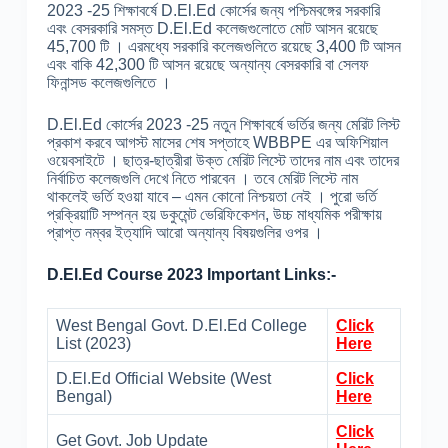
2023 -25 শিক্ষাবর্ষে D.El.Ed কোর্সের জন্য পশ্চিমবঙ্গের সরকারি
এবং বেসরকারি সমস্ত D.El.Ed কলেজগুলোতে মোট আসন রয়েছে
45,700 টি । এরমধ্যে সরকারি কলেজগুলিতে রয়েছে 3,400 টি আসন
এবং বাকি 42,300 টি আসন রয়েছে অন্যান্য বেসরকারি বা সেলফ
ফিনান্সড কলেজগুলিতে ।
D.El.Ed কোর্সের 2023 -25 নতুন শিক্ষাবর্ষে ভর্তির জন্য মেরিট লিস্ট
প্রকাশ করবে আগস্ট মাসের শেষ সপ্তাহে WBBPE এর অফিশিয়াল
ওয়েবসাইটে । ছাত্র-ছাত্রীরা উক্ত মেরিট লিস্টে তাদের নাম এবং তাদের
নির্বাচিত কলেজগুলি দেখে নিতে পারবেন । তবে মেরিট লিস্টে নাম
থাকলেই ভর্তি হওয়া যাবে – এমন কোনো নিশ্চয়তা নেই । পুরো ভর্তি
প্রক্রিয়াটি সম্পন্ন হয় ডকুমেন্ট ভেরিফিকেশন, উচ্চ মাধ্যমিক পরীক্ষায়
প্রাপ্ত নম্বর ইত্যাদি আরো অন্যান্য বিষয়গুলির ওপর ।
D.El.Ed Course 2023 Important Links:-
West Bengal Govt. D.El.Ed College
Click
List (2023)
Here
D.El.Ed Official Website (West
Click
Bengal)
Here
Click
Get Govt. Job Update