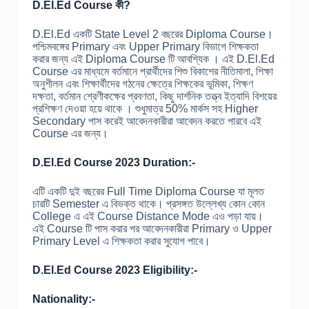
D.El.Ed Course কী?
D.El.Ed একটি State Level 2 বছরের Diploma Course।
পশ্চিমবঙ্গের Primary এবং Upper Primary বিভাগে শিক্ষকতা
করার জন্য এই Diploma Course টি আবশ্যিক । এই D.El.Ed
Course এর মাধ্যমে বর্তমানে প্রার্থীদের শিশু বিকাশের নীতিমালা, শিক্ষা
অনুশীলন এবং শিক্ষার্থীদের গঠনের ক্ষেত্রে শিক্ষকের ভূমিকা, শিক্ষণ
দক্ষতা, বর্তমান শ্রেণীকক্ষের প্রবণতা, কিছু দার্শনিক তত্ত্ব ইত্যাদি বিশয়ের
প্রশিক্ষণ দেওয়া হয়ে থাকে । শুধুমাত্র 50% মার্কস সহ Higher
Secondary পাস করেই আবেদনকারীরা আবেদন করতে পারবে এই
Course এর জন্য।
D.El.Ed Course 2023 Duration:-
এটি একটি দুই বছরের Full Time Diploma Course যা মূলত
চারটি Semester এ বিভক্ত থাকে। প্রসঙ্গত উল্লেখ্য কোন কোন
College এ এই Course Distance Mode এও পড়া যায়।
এই Course টি পাস করার পর আবেদনকারীরা Primary ও Upper
Primary Level এ শিক্ষকতা করার সুযোগ পাবে।
D.El.Ed Course 2023 Eligibility:-
Nationality:-