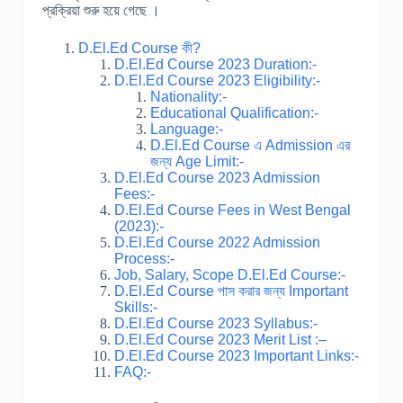
প্রক্রিয়া শুরু হয়ে গেছে ।
D.El.Ed Course কী?
D.El.Ed Course 2023 Duration:-
D.El.Ed Course 2023 Eligibility:-
Nationality:-
Educational Qualification:-
Language:-
D.El.Ed Course এ Admission এর
জন্য Age Limit:-
D.El.Ed Course 2023 Admission
Fees:-
D.El.Ed Course Fees in West Bengal
(2023):-
D.El.Ed Course 2022 Admission
Process:-
Job, Salary, Scope D.El.Ed Course:-
D.El.Ed Course পাস করার জন্য Important
Skills:-
D.El.Ed Course 2023 Syllabus:-
D.El.Ed Course 2023 Merit List :–
D.El.Ed Course 2023 Important Links:-
FAQ:-