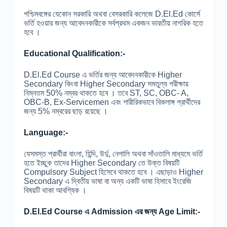
পশ্চিমবঙ্গের যেকোন সরকারি অথবা বেসরকারি কলেজে D.El.Ed কোর্সে
ভর্তি হওয়ার জন্য আবেদনকারীকে সর্বপ্রথম একজন ভারতীয় নাগরিক হতে
হবে ।
Educational Qualification:-
D.El.Ed Course এ ভর্তির জন্য আবেদনকারীকে Higher
Secondary কিংবা Higher Secondary সমতুল্য পরীক্ষায়
নিম্নতম 50% নম্বর থাকতে হবে । তবে ST, SC, OBC- A,
OBC-B, Ex-Servicemen এবং শারীরিকভাবে বিকলাঙ্গ প্রার্থীদের
জন্য 5% নম্বরের ছাড় রয়েছে ।
Language:-
যেসমস্ত প্রার্থীরা বাংলা, হিন্দি, উর্দু, নেপালি অথবা সাঁওতালি মাধ্যমে ভর্তি
হতে ইচ্ছুক তাদের Higher Secondary তে উক্ত বিষয়টি
Compulsory Subject হিসেবে থাকতে হবে । এছাড়াও Higher
Secondary এ দ্বিতীয় ভাষা বা অন্য একটি ভাষা হিসাবে ইংরেজি
বিষয়টি থাকা আবশ্যিক ।
D.El.Ed Course এ Admission এর জন্য Age Limit:-