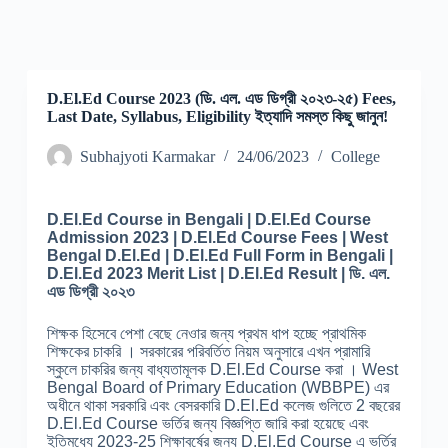
D.El.Ed Course 2023 (ডি. এল. এড ডিগ্রী ২০২৩-২৫) Fees,
Last Date, Syllabus, Eligibility ইত্যাদি সমস্ত কিছু জানুন!
Subhajyoti Karmakar
24/06/2023
College
D.El.Ed Course in Bengali | D.El.Ed Course
Admission 2023 | D.El.Ed Course Fees | West
Bengal D.El.Ed | D.El.Ed Full Form in Bengali |
D.El.Ed 2023 Merit List | D.El.Ed Result | ডি. এল.
এড ডিগ্রী ২০২৩
শিক্ষক হিসেবে পেশা বেছে নেওার জন্য প্রথম ধাপ হচ্ছে প্রাথমিক
শিক্ষকের চাকরি । সরকারের পরিবর্তিত নিয়ম অনুসারে এখন প্রামারি
স্কুলে চাকরির জন্য বাধ্যতামূলক D.El.Ed Course করা । West
Bengal Board of Primary Education (WBBPE) এর
অধীনে থাকা সরকারি এবং বেসরকারি D.El.Ed কলেজ গুলিতে 2 বছরের
D.El.Ed Course ভর্তির জন্য বিজ্ঞপ্তি জারি করা হয়েছে এবং
ইতিমধ্যে 2023-25 শিক্ষাবর্ষের জন্য D.El.Ed Course এ ভর্তির