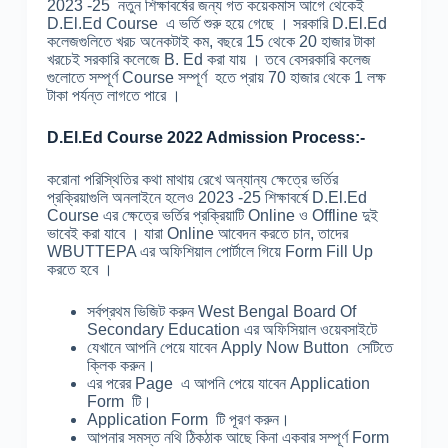
2023 -25 নতুন শিক্ষাবর্ষের জন্য গত কয়েকমাস আগে থেকেই
D.El.Ed Course এ ভর্তি শুরু হয়ে গেছে । সরকারি D.El.Ed
কলেজগুলিতে খরচ অনেকটাই কম, বছরে 15 থেকে 20 হাজার টাকা
খরচেই সরকারি কলেজে B. Ed করা যায় । তবে বেসরকারি কলেজ
গুলোতে সম্পূর্ণ Course সম্পূর্ণ হতে প্রায় 70 হাজার থেকে 1 লক্ষ
টাকা পর্যন্ত লাগতে পারে ।
D.El.Ed Course 2022 Admission Process:-
করোনা পরিস্থিতির কথা মাথায় রেখে অন্যান্য ক্ষেত্রে ভর্তির
প্রক্রিয়াগুলি অনলাইনে হলেও 2023 -25 শিক্ষাবর্ষে D.El.Ed
Course এর ক্ষেত্রে ভর্তির প্রক্রিয়াটি Online ও Offline দুই
ভাবেই করা যাবে । যারা Online আবেদন করতে চান, তাদের
WBUTTEPA এর অফিশিয়াল পোর্টালে গিয়ে Form Fill Up
করতে হবে ।
সর্বপ্রথম ভিজিট করুন West Bengal Board Of
Secondary Education এর অফিসিয়াল ওয়েবসাইটে
যেখানে আপনি পেয়ে যাবেন Apply Now Button সেটিতে
ক্লিক করুন।
এর পরের Page এ আপনি পেয়ে যাবেন Application
Form টি।
Application Form টি পূরণ করুন।
আপনার সমস্ত নথি ঠিকঠাক আছে কিনা একবার সম্পূর্ণ Form