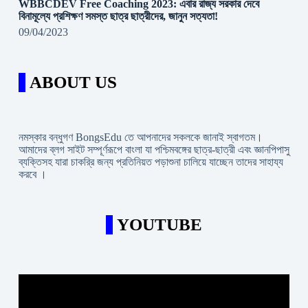
WBBCDEV Free Coaching 2023: এবার রাজ্য সরকার দেবে
বিনামূল্যে প্রশিক্ষণ সমস্ত ছাত্র ছাত্রীদের, জানুন সত্যতা!
09/04/2023
ABOUT US
নমস্কার বন্ধুগণ BongsEdu তে আপনাদের সকলকে জানাই স্বাগতম।
আমাদের ব্লগ সাইট সম্পূর্ণরূপে বাংলা যা পশ্চিমবঙ্গের ছাত্র-ছাত্রী এবং জ্ঞানপিপাসু
ব্যক্তিসহ যারা চাকরি্র জন্য প্রতিনিয়ত পড়াশুনা চালিয়ে যাচ্ছেন তাদের সাহায্য
করবে ।
YOUTUBE