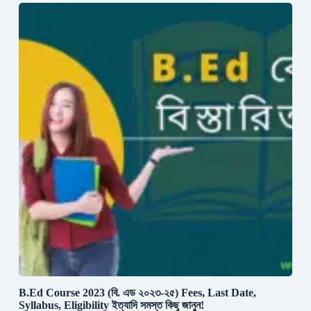
B.Ed Course 2023 (বি. এড ২০২৩-২৫) Fees, Last Date,
Syllabus, Eligibility ইত্যাদি সমস্ত কিছু জানুন!