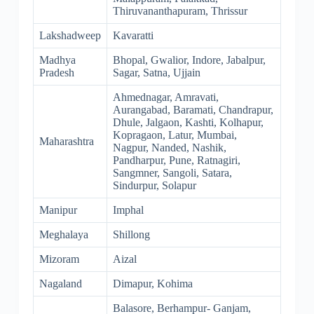
Thiruvananthapuram, Thrissur
Lakshadweep
Kavaratti
Madhya
Bhopal, Gwalior, Indore, Jabalpur,
Pradesh
Sagar, Satna, Ujjain
Ahmednagar, Amravati,
Aurangabad, Baramati, Chandrapur,
Dhule, Jalgaon, Kashti, Kolhapur,
Kopragaon, Latur, Mumbai,
Maharashtra
Nagpur, Nanded, Nashik,
Pandharpur, Pune, Ratnagiri,
Sangmner, Sangoli, Satara,
Sindurpur, Solapur
Manipur
Imphal
Meghalaya
Shillong
Mizoram
Aizal
Nagaland
Dimapur, Kohima
Balasore, Berhampur- Ganjam,