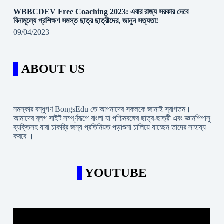
WBBCDEV Free Coaching 2023: এবার রাজ্য সরকার দেবে
বিনামূল্যে প্রশিক্ষণ সমস্ত ছাত্র ছাত্রীদের, জানুন সত্যতা!
09/04/2023
ABOUT US
নমস্কার বন্ধুগণ BongsEdu তে আপনাদের সকলকে জানাই স্বাগতম।
আমাদের ব্লগ সাইট সম্পূর্ণরূপে বাংলা যা পশ্চিমবঙ্গের ছাত্র-ছাত্রী এবং জ্ঞানপিপাসু
ব্যক্তিসহ যারা চাকরি্র জন্য প্রতিনিয়ত পড়াশুনা চালিয়ে যাচ্ছেন তাদের সাহায্য
করবে ।
YOUTUBE