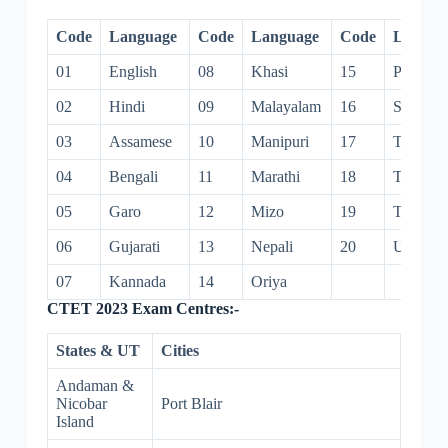
Code
Language
Code
Language
Code
Langua
01
English
08
Khasi
15
Punjabi
02
Hindi
09
Malayalam
16
Sanskrit
03
Assamese
10
Manipuri
17
Tamil
04
Bengali
11
Marathi
18
Telugu
05
Garo
12
Mizo
19
Tibetan
06
Gujarati
13
Nepali
20
Urdu
07
Kannada
14
Oriya
CTET 2023 Exam Centres:-
States & UT
Cities
Andaman &
Nicobar
Port Blair
Island