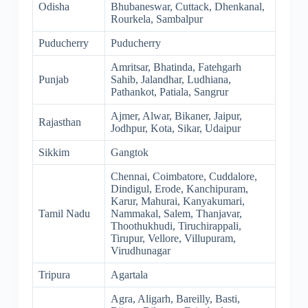
Odisha
Bhubaneswar, Cuttack, Dhenkanal,
Rourkela, Sambalpur
Puducherry
Puducherry
Amritsar, Bhatinda, Fatehgarh
Punjab
Sahib, Jalandhar, Ludhiana,
Pathankot, Patiala, Sangrur
Ajmer, Alwar, Bikaner, Jaipur,
Rajasthan
Jodhpur, Kota, Sikar, Udaipur
Sikkim
Gangtok
Chennai, Coimbatore, Cuddalore,
Dindigul, Erode, Kanchipuram,
Karur, Mahurai, Kanyakumari,
Tamil Nadu
Nammakal, Salem, Thanjavar,
Thoothukhudi, Tiruchirappali,
Tirupur, Vellore, Villupuram,
Virudhunagar
Tripura
Agartala
Agra, Aligarh, Bareilly, Basti,