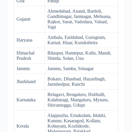
Goa
Panaji
Ahmedabad, Anand, Bardoli,
Gandhinagar, Jamnagar, Mehsana,
Gujarat
Rajkot, Surat, Vadodara, Valsad,
Vapi
Ambala, Faridabad, Gurugram,
Haryana
Karnal, Hisar, Kurukshetra
Himachal
Bilaspur, Hamirpur, Kullu, Mandi,
Pradesh
Shimla, Solan, Una
Jammu
Jammu, Samba, Srinagar
Bokaro, Dhanbad, Hazaribagh,
Jharkhand
Jamshedpur, Ranchi
Belagavi, Bengaluru, Hubballi,
Karnataka
Kalaburagi, Mangaluru, Mysuru,
Shivamogga, Udupi
Alappuzha, Ernakulam, Idukki,
Kannur, Kasaragod, Kollam,
Kerala
Kottayam, Kozhikode,
Malappuram, Palakkad,