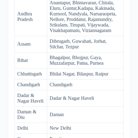
Anantapur, Bhimavaran, Chirala,
Eluru, Guntur,Kadapa, Kakinada,
Andhra
Kurnool, Nandyala, Narsaraopeta,
Pradesh
Nellore, Proddatur, Rajamundry,
Srikulam, Tirupati, Vijaywada,
Visakhapatnam, Viziannagaram
Dibrugarh, Guwahati, Jorhat,
Assam
Silchar, Tezpur
Bhagalpur, Bhojpur, Gaya,
Bihar
Muzzafarpur, Patna, Purnea
Chhattisgarh
Bhilai Nagar, Bilaspur, Raipur
Chandigarh
Chandigarh
Dadar &
Dadar & Nagar Haveli
Nagar Haveli
Daman &
Daman
Diu
Delhi
New Delhi