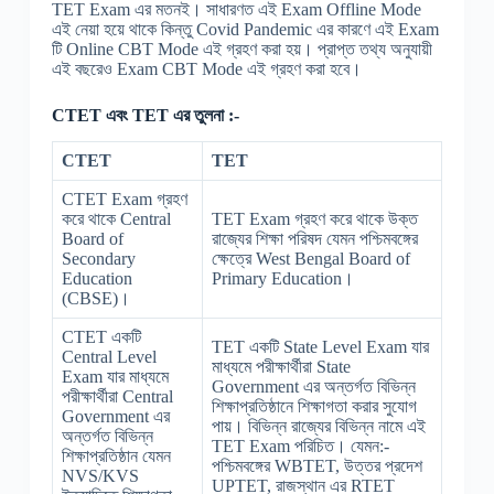
TET Exam এর মতনই। সাধারণত এই Exam Offline Mode
এই নেয়া হয়ে থাকে কিন্তু Covid Pandemic এর কারণে এই Exam
টি Online CBT Mode এই গ্রহণ করা হয়। প্রাপ্ত তথ্য অনুযায়ী
এই বছরেও Exam CBT Mode এই গ্রহণ করা হবে।
CTET এবং TET এর তুলনা :-
CTET
TET
CTET Exam গ্রহণ
করে থাকে Central
TET Exam গ্রহণ করে থাকে উক্ত
Board of
রাজ্যের শিক্ষা পরিষদ যেমন পশ্চিমবঙ্গের
Secondary
ক্ষেত্রে West Bengal Board of
Education
Primary Education।
(CBSE)।
CTET একটি
TET একটি State Level Exam যার
Central Level
মাধ্যমে পরীক্ষার্থীরা State
Exam যার মাধ্যমে
Government এর অন্তর্গত বিভিন্ন
পরীক্ষার্থীরা Central
শিক্ষাপ্রতিষ্ঠানে শিক্ষাগতা করার সুযোগ
Government এর
পায়। বিভিন্ন রাজ্যের বিভিন্ন নামে এই
অন্তর্গত বিভিন্ন
TET Exam পরিচিত। যেমন:-
শিক্ষাপ্রতিষ্ঠান যেমন
পশ্চিমবঙ্গের WBTET, উত্তর প্রদেশ
NVS/KVS
UPTET, রাজস্থান এর RTET