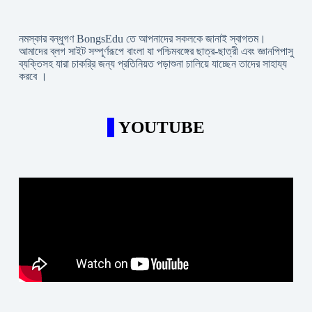
নমস্কার বন্ধুগণ BongsEdu তে আপনাদের সকলকে জানাই স্বাগতম।
আমাদের ব্লগ সাইট সম্পূর্ণরূপে বাংলা যা পশ্চিমবঙ্গের ছাত্র-ছাত্রী এবং জ্ঞানপিপাসু
ব্যক্তিসহ যারা চাকরি্র জন্য প্রতিনিয়ত পড়াশুনা চালিয়ে যাচ্ছেন তাদের সাহায্য
করবে ।
YOUTUBE