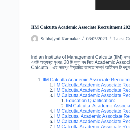
IIM Calcutta Academic Associate Recruitment 2023: IIM
Subhajyoti Karmakar
08/05/2023
Latest C
Indian Institute of Management Calcutta (IIM) সম্প্রতি এক
একটি অত্যন্ত সুখবর, 20 টি শূন্য পদ নিয়ে Academic Associ
Calcutta। এই সমদ্ধে বিস্তারিত জানতে সম্পূর্ণ আর্টিকেল টি পড
IIM Calcutta Academic Associate Recruit
IIM Calcutta Academic Associate Rec
IIM Calcutta Academic Associate Rec
IIM Calcutta Academic Associate Recr
Education Qualification:-
IIM Calcutta Academic Associat
IIM Calcutta Academic Associate Rec
IIM Calcutta Academic Associate Re
IIM Calcutta Academic Associate Rec
IIM Calcutta Academic Associate Re