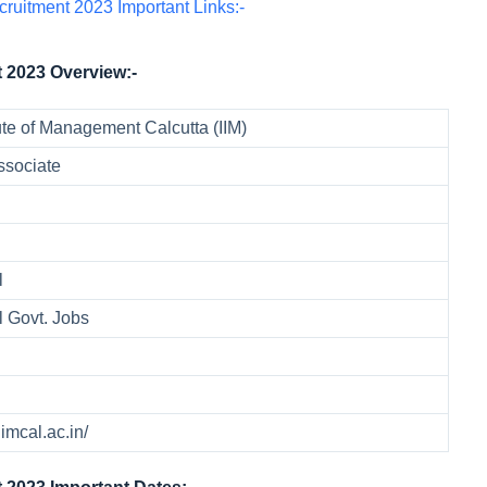
ruitment 2023 Important Links:-
t 2023 Overview:-
tute of Management Calcutta (IIM)
ssociate
l
 Govt. Jobs
iimcal.ac.in/