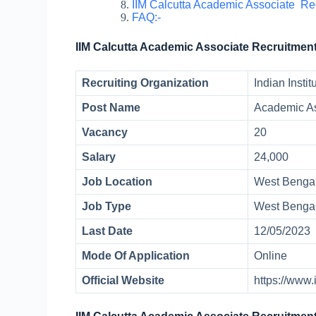
IIM Calcutta Academic Associate Rec
FAQ:-
IIM Calcutta Academic Associate Recruitmen
Recruiting Organization
Indian Insti
Post Name
Academic A
Vacancy
20
Salary
24,000
Job Location
West Benga
Job Type
West Bengal
Last Date
12/05/2023
Mode Of Application
Online
Official Website
https://www.