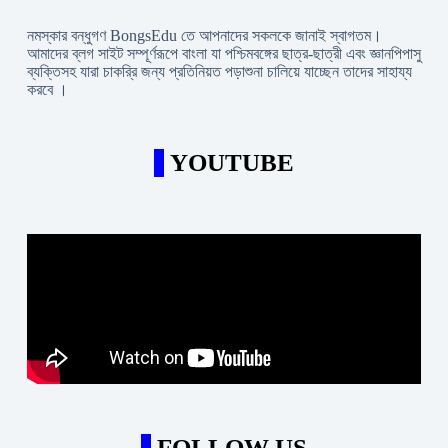
নমস্কার বন্ধুগণ BongsEdu তে আপনাদের সকলকে জানাই স্বাগতম।
আমাদের ব্লগ সাইট সম্পূর্ণরূপে বাংলা যা পশ্চিমবঙ্গের ছাত্র-ছাত্রী এবং জ্ঞানপিপাসু
ব্যক্তিসহ যারা চাকরি্র জন্য প্রতিনিয়ত পড়াশুনা চালিয়ে যাচ্ছেন তাদের সাহায্য
করবে ।
YOUTUBE
FOLLOW US