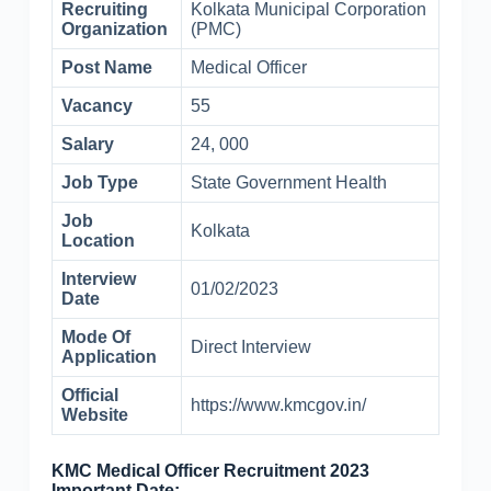
Recruiting
Kolkata Municipal Corporation
Organization
(PMC)
Post Name
Medical Officer
Vacancy
55
Salary
24, 000
Job Type
State Government Health
Job
Kolkata
Location
Interview
01/02/2023
Date
Mode Of
Direct Interview
Application
Official
https://www.kmcgov.in/
Website
KMC Medical Officer Recruitment 2023
Important Date:-