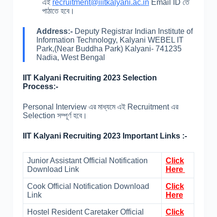
এই
recruitment@iiitkalyani.ac.in
Email ID তে
পাঠাতে হবে।
Address:-
Deputy Registrar Indian Institute of
Information Technology, Kalyani WEBEL IT
Park,(Near Buddha Park) Kalyani- 741235
Nadia, West Bengal
IIT Kalyani Recruiting 2023 Selection
Process:-
Personal Interview এর মাধ্যমে এই Recruitment এর
Selection সম্পূর্ণ হবে।
IIT Kalyani Recruiting 2023 Important Links :-
Junior Assistant Official Notification
Click
Download Link
Here
Cook Official Notification Download
Click
Link
Here
Hostel Resident Caretaker Official
Click