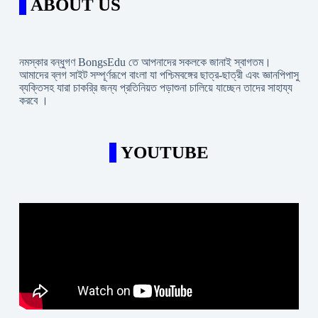
ABOUT US
নমস্কার বন্ধুগণ BongsEdu তে আপনাদের সকলকে জানাই স্বাগতম।
আমাদের ব্লগ সাইট সম্পূর্ণরূপে বাংলা যা পশ্চিমবঙ্গের ছাত্র-ছাত্রী এবং জ্ঞানপিপাসু
ব্যক্তিসহ যারা চাকরি্র জন্য প্রতিনিয়ত পড়াশুনা চালিয়ে যাচ্ছেন তাদের সাহায্য
করবে ।
YOUTUBE