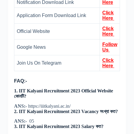
Notification Download Link
Here
Click
Application Form Download Link
Here
Click
Official Website
Here
Follow
Google News
Us
Click
Join Us On Telegram
Here
FAQ:-
1.
IIT Kalyani Recruitment 2023 Official Website
কোনটি?
ANS:-
https://iiitkalyani.ac.in/
2.
IIT Kalyani Recruitment 2023 Vacancy সংখ্যা কত?
ANS:-
05
3.
IIT Kalyani Recruitment 2023 Salary কত?