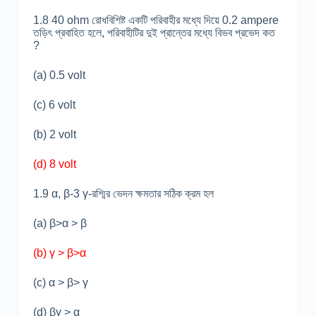
1.8 40 ohm রোধবিশিষ্ট একটি পরিবাহীর মধ্যে দিয়ে 0.2 ampere
তড়িৎ প্রবাহিত হলে, পরিবাহীটির দুই প্রান্তের মধ্যে বিভব প্রভেদ কত
?
(a) 0.5 volt
(c) 6 volt
(b) 2 volt
(d) 8 volt
1.9 α, β-3 γ-রশ্মির ভেদন ক্ষমতার সঠিক ক্রম হল
(a) β>α > β
(b) γ > β>α
(c) α > β> γ
(d) βγ > α