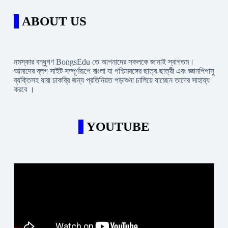
ABOUT US
নমস্কার বন্ধুগণ BongsEdu তে আপনাদের সকলকে জানাই স্বাগতম।
আমাদের ব্লগ সাইট সম্পূর্ণরূপে বাংলা যা পশ্চিমবঙ্গের ছাত্র-ছাত্রী এবং জ্ঞানপিপাসু
ব্যক্তিসহ যারা চাকরি্র জন্য প্রতিনিয়ত পড়াশুনা চালিয়ে যাচ্ছেন তাদের সাহায্য
করবে ।
YOUTUBE