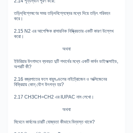
2.14 শূন্যস্থান পূরণ করো:
তড়িদ্‌বিশ্লেষণের সময় তড়িদবিশ্লেষ্যের মধ্যে দিয়ে তড়িৎ পরিবহন
করে।
2.15 N2 এর আপেক্ষিক রাসায়নিক নিষ্ক্রিয়তার একটি কারণ উল্লেখ
করো।
অথবা
ইউরিয়ার উৎপাদনে ব্যবহৃত দুটি পদার্থের মধ্যে একটি কার্বন ডাইঅক্সাইড,
অপরটি কী?
2.16 বজ্রপাতের ফলে বায়ুমণ্ডলের নাইট্রোজেন ও অক্সিজেনের
বিক্রিয়ায় কোন্ যৌগ উৎপন্ন হয়?
2.17 CH3CH=CH2 এর IUPAC নাম লেখো।
অথবা
মিথেনে কার্বনের চারটি যোজ্যতা কীভাবে বিন্যস্ত থাকে?