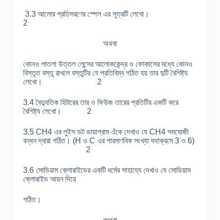
3.3 আলোর প্রতিসরণের স্পেল এর সূত্রটি লেখো।
2
অথবা
কোনও পাতলা উত্তল লেন্সের আলোককেন্দ্র ও ফোকাসের মধ্যে কোনও
বিস্তৃত বস্তু রাখলে বস্তুটির যে প্রতিবিম্ব গঠিত হয় তার দুটি বৈশিষ্ট্য
লেখো। 2
3.4 বৈদ্যুতিক হিটারের তার ও ফিউজ তারের প্রতিটির একটি করে
বৈশিষ্ট্য লেখো। 2
3.5 CH4 এর লুইস ডট ডায়াগ্রাম এঁকে দেখাও যে CH4 সমযোজী
বন্ধন দ্বারা গঠিত। (H ও C এর পারমাণবিক সংখ্যা যথাক্রমে 3 ও 6)
2
3.6 সোডিয়াম ক্লোরাইডের একটি ধর্মের সাহায্যে দেখাও যে সোডিয়াম
ক্লোরাইড আয়ন দিয়ে
গঠিত।