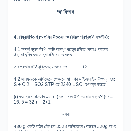
‘ঘ’ বিভাগ
4.
নিম্নলিখিত
প্রশ্নগুলির
উত্তর
দাও (
বিকল্প
প্রশ্নগুলি
লক্ষণীয়):
4.1 আদর্শ গ্যাস কী? একটি আবদ্ধ পাত্রে রক্ষিত কোনও গ্যাসের
উষ্ণতা বৃদ্ধি করলে গ্যাসটির চাপের ওপর
তার প্রভাব কী? যুক্তিসহ উত্তর দাও। 1+2
4.2 সালফারকে অক্সিজেনে পোড়ালে সালফার ডাইঅক্সাইড উৎপন্ন হয়:
S + O 2 – SO2 STP তে 2240 L SO, উৎপন্ন করতে
(i) কত গ্রাম সালফার এবং (ii) কত মোল 02 প্রয়োজন হবে? (O =
16, 5 = 32 ) 2+1
অথবা
480 g একটি কঠিন যৌগকে 3528 অক্সিজেনে পোড়ালে 320g অপর