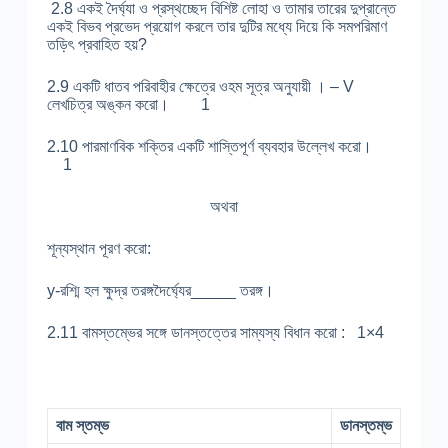
2.8 একই দৈর্ঘ্যা ও প্রস্থচ্ছেদ বিশিষ্ট লোহা ও তামার তারের দুপ্রান্তে
একই বিভব প্রভেদ প্রয়োগ করলে তার দুটির মধ্যে দিয়ে কি সমপরিমাণ
তড়িৎ প্রবাহিত হয়?
2.9 একটি ধাতব পরিবাহীর ক্ষেত্রে ওহম সূত্র অনুযায়ী । – V
লেখচিত্র অঙ্কন করো। 1
2.10 পারমাণবিক শক্তির একটি শাস্তিপূর্ণ ব্যবহার উল্লেখ করো।
1
অথবা
শূন্যস্থান পূরণ করো:
y-রশ্মি হল ক্ষুদ্র তরঙ্গদৈর্ঘ্যের_____ তরঙ্গ।
2.11 বামস্তম্ভের সঙ্গে ডানস্তত্তের সাম্যস্য বিধান করো : 1×4
বাম স্তম্ভ
ডানস্তম্ভ