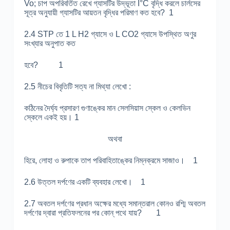
Vo; চাপ অপরিবর্তিত রেখে গ্যাসটির উদ্ভূতা I°C বৃদ্ধি করলে চার্লসের
সূত্র অনুযায়ী গ্যাসটির আয়তন বৃদ্ধির পরিমাণ কত হবে? 1
2.4 STP তে 1 L H2 গ্যাসে ও L CO2 গ্যাসে উপস্থিত অণুর
সংখ্যার অনুপাত কত
হবে? 1
2.5 নীচের বিবৃতিটি সত্য না মিথ্যা লেখো :
কঠিনের দৈর্ঘ্য প্রসারণ গুণাঙ্কের মান সেলসিয়াস স্কেল ও কেলভিন
স্কেলে একই হয়। 1
অথবা
হিরে, লোহা ও রুপাকে তাপ পরিবাহিতাঙ্কের নিম্নক্রমে সাজাও। 1
2.6 উত্তল দর্পণের একটি ব্যবহার লেখো। 1
2.7 অবতল দর্পণের প্রধান অক্ষের মধ্যে সমান্তরাল কোনও রশ্মি অবতল
দর্পণের দ্বারা প্রতিফলনের পর কোন্ পথে যায়? 1