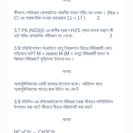
অথবা
কীভাবে সোডিয়াম ক্লোরাইডে আয়নীয় বন্ধন গঠিত হয় দেখাও। (Na ও
Cl এর পারমাণবিক সংখ্যা যথাক্রমে 11 ও 17 ) 2
3.7 Pb (NO3)2 এর জলীয় দ্রবণে H2S গ্যাস চালনা করলে কী
ঘটে সমিত রাসায়নিক সমীকরণ সহ লেখো: 2
3.8 তড়িবিশ্লেষণ পদ্ধতিতে ধাতু নিষ্কাশনে নীচের বিক্রিয়াটি কোন্
তড়িদারে ঘটে? M + neem M (M = ধাতু) বিক্রিয়াটি জারণ না
বিজারণ বিক্রিয়া? যুক্তিসহ উত্তর দাও।
অথবা
অ্যালুমিনিয়ামের একটি ব্যবহার উল্লেখ করো। আম্লিক খাদ্য
অ্যালুমিনিয়ামের পাত্রে রাখা উচিত নয় কেন?
3.9 ইথিলিন এর পলিমেরাইজেশন বিক্রিয়া দ্বারা কীভাবে পলিইথিলিন
উৎপাদন করা হয়? কীভাবে নীচের পরিবর্তনটি করা যায়?
অথবা
HC=CH → CH3CH