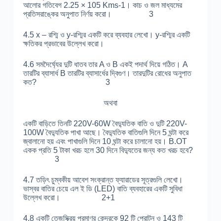
আলোর গতিবেগ 2.25 × 105 Kms-1। কাচ ও জল মাধ্যমের
প্রতিসরাঙ্কের অনুপাত নির্ণয় করো। 3
4.5 x – রশ্মি ও y-রশ্মির একটি করে ব্যবহার লেখো। y-রশ্মির একটি
ক্ষতিকর প্রভাবের উল্লেখ করো।
4.6 সমদৈর্ঘ্যের দুটি ধাতব তার A ও B একই পদার্থ দিয়ে গঠিত। A
তারটির ব্যাসার্ধ B তারটির ব্যাসার্ধের দ্বিগুণ। তারদুটির রোধের অনুপাত
কত? 3
অথবা
একটি বাড়িতে তিনটি 220V-60W বৈদ্যুতিক বাতি ও দুটি 220V-
100W বৈদ্যুতিক পাখা আছে। বৈদ্যুতিক বাতিগুলি দিনে 5 ঘন্টা করে
জ্বালানো হয় এবং পাখাগুলি দিনে 10 ঘন্টা করে চালানো হয়। B.OT
একক প্রতি 5 টাকা খরচ হলে 30 দিনে বিদ্যুতের জন্য কত খরচ হবে?
3
4.7 তড়িৎ চুম্বকীয় আবেশ সংক্রান্ত ফ্যারাডের সূত্রগুলি লেখো।
ভাস্বর বাতির চেয়ে এল ই ডি (LED) বাতি ব্যবহারের একটি সুবিধা
উল্লেখ করো। 2+1
4.8 একটি তেজস্ক্রিয় পরমাণুর কেন্দ্রকে 92 টি প্রোটন ও 143 টি