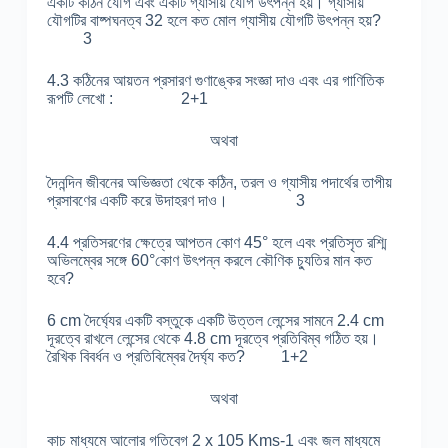
একটি কঠিন যৌগ এবং একটি গ্যাসীয় যৌগ উৎপন্ন হয়। গ্যাসীয়
যৌগটির বাষ্পঘনত্ব 32 হলে কত মোল গ্যাসীয় যৌগটি উৎপন্ন হয়?
3
4.3 কঠিনের আয়তন প্রসারণ গুণাঙ্কের সংজ্ঞা দাও এবং এর গাণিতিক
রূপটি লেখো : 2+1
অথবা
দৈনন্দিন জীবনের অভিজ্ঞতা থেকে কঠিন, তরল ও গ্যাসীয় পদার্থের তাপীয়
প্রসাবণের একটি করে উদাহরণ দাও। 3
4.4 প্রতিসরণের ক্ষেত্রে আপতন কোণ 45° হলে এবং প্রতিসৃত রশ্মি
অভিলম্বের সঙ্গে 60°কোণ উৎপন্ন করলে কৌণিক চ্যুতির মান কত
হবে?
6 cm দৈর্ঘ্যের একটি বস্তুকে একটি উত্তল লেন্সের সামনে 2.4 cm
দূরত্বে রাখলে লেন্সের থেকে 4.8 cm দূরত্বে প্রতিবিম্ব গঠিত হয়।
রৈখিক বিবর্ধন ও প্রতিবিম্বের দৈর্ঘ্য কত? 1+2
অথবা
কাচ মাধ্যমে আলোর গতিবেগ 2 x 105 Kms-1 এবং জল মাধ্যমে