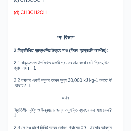
(c) CH
3
COOH
(d) CH
3
CH
2
OH
‘খ’ বিভাগ
2.নিম্নলিখিত প্রশ্নগুলির উত্তর দাও (বিকল্প প্রশ্নগুলি লক্ষণীয়):
2.1 বায়ুমণ্ডলে উপস্থিত একটি গ্যাসের নাম করো যেটি গ্রিনহাউস
গ্যাস নয়। 1
2.2 কয়লার একটি নমুনার তাপন মূল্য 30,000 kJ kg-1 বলতে কী
বোঝায়? 1
অথবা
স্থিতিশীল বৃদ্ধি ও উন্নয়নের জন্য বায়ুশক্তি ব্যবহার করা যায় কেন?
1
2.3 কোনও চাপে নির্দিষ্ট ভরের কোনও গ্যাসের 0°C উয়তায় আয়তন