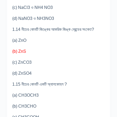
(c) NaCl
3
ও NH
4
NO
3
(d) NaNO
3
ও NH
3
NO
3
1.14 নীচের কোনটি জিঙ্কের আকরিক জিঙ্ক ব্রেন্ডের সংকেত?
(a) ZnO
(b) ZnS
(c) ZnCO
3
(d) ZnSO
4
1.15 নীচের কোনটি একটি অ্যালকোহল ?
(a) CH
3
OCH
3
(b) CH
3
CHO