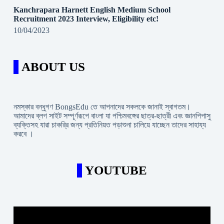
Kanchrapara Harnett English Medium School
Recruitment 2023 Interview, Eligibility etc!
10/04/2023
ABOUT US
নমস্কার বন্ধুগণ BongsEdu তে আপনাদের সকলকে জানাই স্বাগতম।
আমাদের ব্লগ সাইট সম্পূর্ণরূপে বাংলা যা পশ্চিমবঙ্গের ছাত্র-ছাত্রী এবং জ্ঞানপিপাসু
ব্যক্তিসহ যারা চাকরি্র জন্য প্রতিনিয়ত পড়াশুনা চালিয়ে যাচ্ছেন তাদের সাহায্য
করবে ।
YOUTUBE