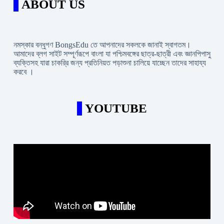
ABOUT US
নমস্কার বন্ধুগণ BongsEdu তে আপনাদের সকলকে জানাই স্বাগতম।
আমাদের ব্লগ সাইট সম্পূর্ণরূপে বাংলা যা পশ্চিমবঙ্গের ছাত্র-ছাত্রী এবং জ্ঞানপিপাসু
ব্যক্তিসহ যারা চাকরি্র জন্য প্রতিনিয়ত পড়াশুনা চালিয়ে যাচ্ছেন তাদের সাহায্য
করবে ।
YOUTUBE