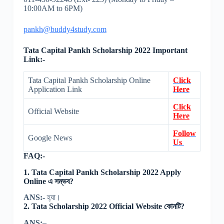
10:00AM to 6PM)
pankh@buddy4study.com
Tata Capital Pankh Scholarship 2022 Important
Link:-
Tata Capital Pankh Scholarship Online
Click
Application Link
Here
Click
Official Website
Here
F
ollo
w
Google News
Us
FAQ:-
1. Tata Capital Pankh Scholarship 2022 Apply
Online এ সম্ভব?
ANS:-
হ্যা।
2. Tata Scholarship 2022 Official Website কোনটি?
ANS:
–