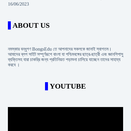
16/06/2023
ABOUT US
নমস্কার বন্ধুগণ BongsEdu তে আপনাদের সকলকে জানাই স্বাগতম।
আমাদের ব্লগ সাইট সম্পূর্ণরূপে বাংলা যা পশ্চিমবঙ্গের ছাত্র-ছাত্রী এবং জ্ঞানপিপাসু
ব্যক্তিসহ যারা চাকরি্র জন্য প্রতিনিয়ত পড়াশুনা চালিয়ে যাচ্ছেন তাদের সাহায্য
করবে ।
YOUTUBE