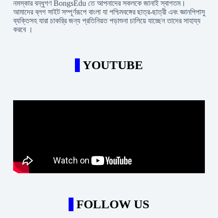
নমস্কার বন্ধুগণ BongsEdu তে আপনাদের সকলকে জানাই স্বাগতম।
আমাদের ব্লগ সাইট সম্পূর্ণরূপে বাংলা যা পশ্চিমবঙ্গের ছাত্র-ছাত্রী এবং জ্ঞানপিপাসু
ব্যক্তিসহ যারা চাকরি্র জন্য প্রতিনিয়ত পড়াশুনা চালিয়ে যাচ্ছেন তাদের সাহায্য
করবে ।
YOUTUBE
FOLLOW US