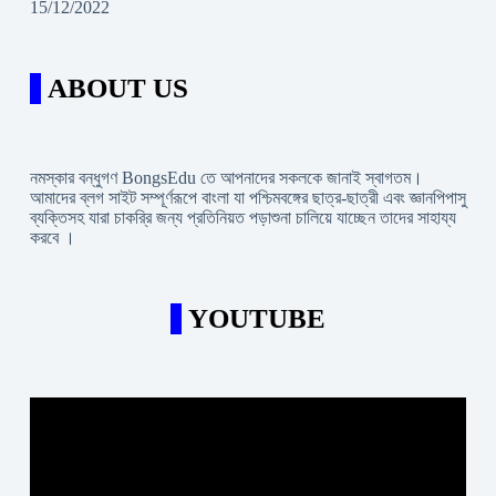
15/12/2022
ABOUT US
নমস্কার বন্ধুগণ BongsEdu তে আপনাদের সকলকে জানাই স্বাগতম।
আমাদের ব্লগ সাইট সম্পূর্ণরূপে বাংলা যা পশ্চিমবঙ্গের ছাত্র-ছাত্রী এবং জ্ঞানপিপাসু
ব্যক্তিসহ যারা চাকরি্র জন্য প্রতিনিয়ত পড়াশুনা চালিয়ে যাচ্ছেন তাদের সাহায্য
করবে ।
YOUTUBE