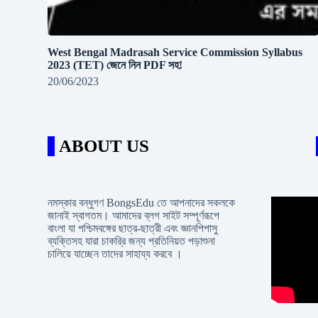
West Bengal Madrasah Service Commission Syllabus
2023 (TET) জেনে নিন PDF সহ!
20/06/2023
ABOUT US
নমস্কার বন্ধুগণ BongsEdu তে আপনাদের সকলকে
জানাই স্বাগতম। আমাদের ব্লগ সাইট সম্পূর্ণরূপে
বাংলা যা পশ্চিমবঙ্গের ছাত্র-ছাত্রী এবং জ্ঞানপিপাসু
ব্যক্তিসহ যারা চাকরি্র জন্য প্রতিনিয়ত পড়াশুনা
চালিয়ে যাচ্ছেন তাদের সাহায্য করবে ।