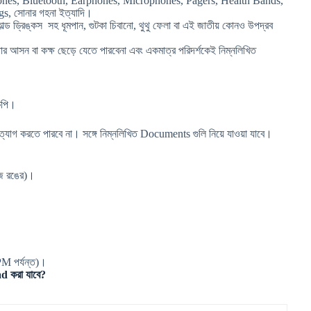
es, Bluetooth, Earphones, Microphones, Pagers, Health Bands,
, সোনার গহনা ইত্যাদি।
ল্ড ড্রিঙ্কস সহ ধূমপান, গুটকা চিবানো, থুথু ফেলা বা এই জাতীয় কোনও উপদ্রব
 তার আসন বা কক্ষ ছেড়ে যেতে পারবেনা এবং একমাত্র পরিদর্শকেই নিম্নলিখিত
কপি।
গ করতে পারবে না। সঙ্গে নিম্নলিখিত Documents গুলি নিয়ে যাওয়া যাবে।
ুজ রঙের)।
M পর্যন্ত)।
করা যাবে?