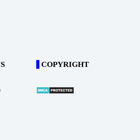
S
COPYRIGHT
m
ube
il