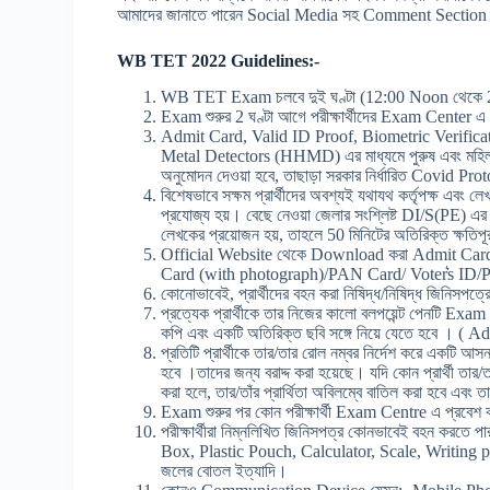
আমাদের জানাতে পারেন Social Media সহ Comment Sectio
WB TET 2022 Guidelines:-
WB TET Exam চলবে দুই ঘণ্টা (12:00 Noon থেকে 2
Exam শুরুর 2 ঘণ্টা আগে পরীক্ষার্থীদের Exam Center
Admit Card, Valid ID Proof, Biometric Verificatio
Metal Detectors (HHMD) এর মাধ্যমে পুরুষ এবং মহিলা 
অনুমোদন দেওয়া হবে, তাছাড়া সরকার নির্ধারিত Covid Prot
বিশেষভাবে সক্ষম প্রার্থীদের অবশ্যই যথাযথ কর্তৃপক্ষ এবং ল
প্রযোজ্য হয়। বেছে নেওয়া জেলার সংশ্লিষ্ট DI/S(PE) এর 
লেখকের প্রয়োজন হয়, তাহলে 50 মিনিটের অতিরিক্ত ক্ষতি
Official Website থেকে Download করা Admit Car
Card (with photograph)/PAN Card/ Voter͛s ID/Passport
কোনোভাবেই, প্রার্থীদের বহন করা নিষিদ্ধ/নিষিদ্ধ জিনিসপত
প্রত্যেক প্রার্থীকে তার নিজের কালো বলপয়েন্ট পেনটি E
কপি এবং একটি অতিরিক্ত ছবি সঙ্গে নিয়ে যেতে হবে । ( A
প্রতিটি প্রার্থীকে তার/তার রোল নম্বর নির্দেশ করে একটি আস
হবে ।তাদের জন্য বরাদ্দ করা হয়েছে। যদি কোন প্রার্থী তার/তা
করা হলে, তার/তাঁর প্রার্থিতা অবিলম্বে বাতিল করা হবে এব
Exam শুরুর পর কোন পরীক্ষার্থী Exam Centre এ প্রবেশ 
পরীক্ষার্থীরা নিম্নলিখিত জিনিসপত্র কোনভাবেই বহন করত
Box, Plastic Pouch, Calculator, Scale, Writing 
জলের বোতল ইত্যাদি।