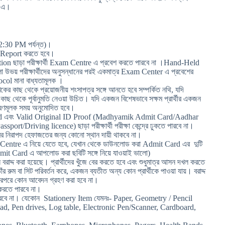
n এ।
:30 PM পর্যন্ত)।
 এ Report করতে হবে।
n ছাড়া পরীক্ষার্থী Exam Centre এ প্রবেশ করতে পারবে না ।Hand-Held
উভয় পরীক্ষার্থীদের অনুসন্ধানের পরই একমাত্র Exam Center এ প্রবেশের
ocol মানা বাধ্যতামূলক ।
েখকের কাছ থেকে প্রয়োজনীয় শংসাপত্র সঙ্গে আনতে হবে সম্পর্কিত নথি, যদি
কাছ থেকে পূর্বানুমতি নেওয়া উচিত। যদি একজন বিশেষভাবে সক্ষম প্রার্থীর একজন
পূরণমূলক সময় অনুমোদিত হবে।
d এবং Valid Original ID Proof (Madhyamik Admit Card/Aadhar
/Driving licence) ছাড়া পরীক্ষার্থী পরীক্ষা কেন্দ্রে ঢুকতে পারবে না।
্রের নিরাপদ হেফাজতের জন্য কোনো স্থান দায়ী থাকবে না।
xam Centre এ নিয়ে যেতে হবে, যেখান থেকে ডাউনলোড করা Admit Card এর দুটি
dmit Card এ আপলোড করা ছবিটি সঙ্গে নিয়ে যাওয়াই ভালো)
ন বরাদ্দ করা হয়েছে। প্রার্থীদের খুঁজে বের করতে হবে এবং শুধুমাত্র আসন দখল করতে
ঁর রুম বা সিট পরিবর্তন করে, একজন ব্যতীত অন্য কোন প্রার্থীকে পাওয়া যায়। বরাদ্দ
ং তারপরে কোন আবেদন গ্রহণ করা হবে না।
করতে পারবে না।
ে পারবে না। যেকোন Stationery Item যেমনঃ- Paper, Geometry / Pencil
pad, Pen drives, Log table, Electronic Pen/Scanner, Cardboard,