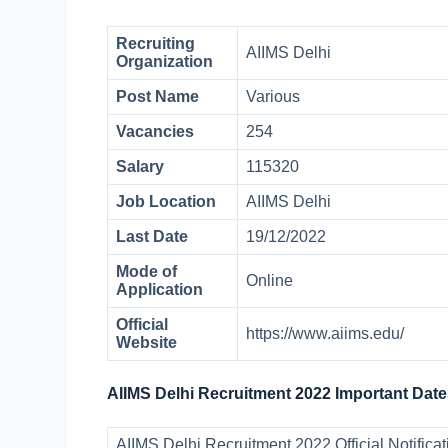
Recruiting
AIIMS Delhi
Organization
Post Name
Various
Vacancies
254
Salary
115320
Job Location
AIIMS Delhi
Last Date
19/12/2022
Mode of
Online
Application
Official
https://www.aiims.edu/
Website
AIIMS Delhi Recruitment 2022 Important Date
AIIMS Delhi Recruitment 2022 Official Notific