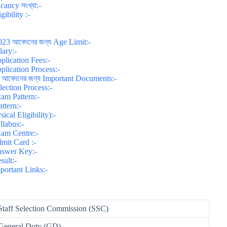
ncy সংখ্যা:-
bility :-
3 আবেদনের জন্য Age Limit:-
ary:-
lication Fees:-
lication Process:-
আবেদনের জন্য Important Documents:-
ection Process:-
am Pattern:-
ttern:-
al Eligibility):-
labus:-
am Centre:-
mit Card :-
nswer Key:-
sult:-
ortant Links:-
Staff Selection Commission (SSC)
General Duty (GD)