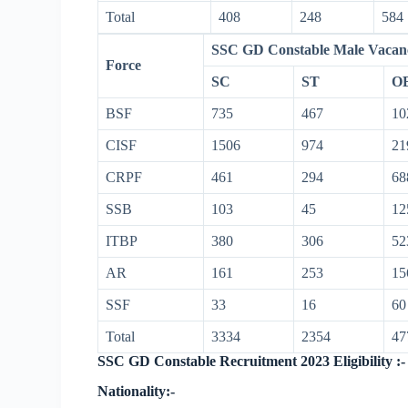
Total
408
248
584
SSC GD Constable Male Vacan
Force
SC
ST
O
BSF
735
467
10
CISF
1506
974
21
CRPF
461
294
68
SSB
103
45
12
ITBP
380
306
52
AR
161
253
15
SSF
33
16
60
Total
3334
2354
47
SSC GD Constable Recruitment 2023 Eligibility :-
Nationality:-