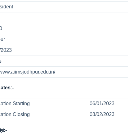
sident
00
pur
2/2023
ne
//www.aiimsjodhpur.edu.in/
ates:-
ation Starting
06/01/2023
cation Closing
03/02/2023
যা:-