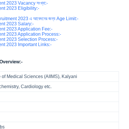
t 2023 Vacancy সংখ্যা:-
t 2023 Eligibility:-
uitment 2023 এ আবেদনের জন্য Age Limit:-
ent 2023 Salary:-
nt 2023 Application Fee:-
ent 2023 Application Process:-
ent 2023 Selection Process:-
nt 2023 Important Links:-
Overview:-
ute of Medical Sciences (AIIMS), Kalyani
chemistry, Cardiology etc.
obs