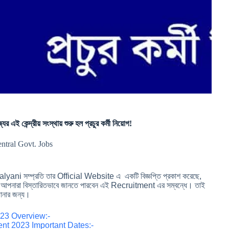
েন্দ্রীয় সংস্থায় শুরু হল প্রচুর কর্মী নিয়োগ!
entral Govt. Jobs
ni সম্প্রতি তার Official Website এ একটি বিজ্ঞপ্তি প্রকাশ করেছে,
মে আপনারা বিস্তারিতভাবে জানতে পারবেন এই Recruitment এর সম্বন্ধে। তাই
 জানার জন্য।
023 Overview:-
ent 2023 Important Dates:-