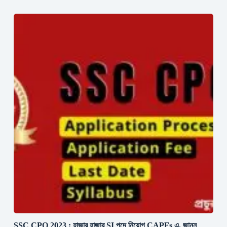
SSC CPO 2023 : হাজার হাজার SI পদে নিয়োগ CAPFs এ, জানুন