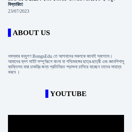
বিস্তারিত!
23/07/2023
ABOUT US
নমস্কার বন্ধুগণ BongsEdu তে আপনাদের সকলকে জানাই স্বাগতম।
আমাদের ব্লগ সাইট সম্পূর্ণরূপে বাংলা যা পশ্চিমবঙ্গের ছাত্র-ছাত্রী এবং জ্ঞানপিপাসু
ব্যক্তিসহ যারা চাকরি্র জন্য প্রতিনিয়ত পড়াশুনা চালিয়ে যাচ্ছেন তাদের সাহায্য
করবে ।
YOUTUBE