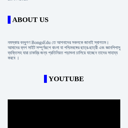
ABOUT US
নমস্কার বন্ধুগণ BongsEdu তে আপনাদের সকলকে জানাই স্বাগতম।
আমাদের ব্লগ সাইট সম্পূর্ণরূপে বাংলা যা পশ্চিমবঙ্গের ছাত্র-ছাত্রী এবং জ্ঞানপিপাসু
ব্যক্তিসহ যারা চাকরি্র জন্য প্রতিনিয়ত পড়াশুনা চালিয়ে যাচ্ছেন তাদের সাহায্য
করবে ।
YOUTUBE