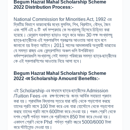
Begum Hazrat Mahal
Scholarship Scheme
2022 Distribution Process:-
National Commission for Minorities Act, 1992 এর
দ্বিতীয় বিভাগে ভারতবর্ষের মধ্যে মুসলিম, শিখ, খ্রিস্টান, বৌদ্ধ, জৈন
এবং পার্সি এই ৬ টি ধর্ম সম্প্রদায় কে সংখ্যালঘু হিসেবে চিহ্নিত করা
হয়েছে। রেনুয়াল দরখাস্ত ছাড়াও নতুন করে আরও 30 লক্ষ সংখ্যালঘু
ছাত্র-ছাত্রীদের এই স্কলারশিপ প্রকল্পের আওতায় আনা হবে বলে
জানানো হয় উক্ত আইনে। 2011 সালের আদমশুমারি অনুযায়ী ভারতের
যে সমস্ত রাজ্য এবং কেন্দ্রশাসিত অঞ্চল গুলি উপরিউক্ত
ধর্মসম্প্রদায়গুলি সংখ্যালঘু সেই সমস্ত পরিবারের সমস্ত ছাত্র-ছাত্রীদের
কে এই স্কলারশিপের আওতায় নিয়ে আসা হবে।
Begum Hazrat Mahal
Scholarship Scheme
2022
এর Scholarship Amount/ Benefits:-
এই Scholarship এর মাধ্যমে ছাত্র-ছাত্রীদের Admission
/Tuition Fees এবং রক্ষণাবেক্ষণের জন্য আর্থিক সহায়তা প্রদান
করা হয়। প্রাথমিক বিদ্যালয় স্তরে যারা বাড়ি থেকে পড়াশোনা করছে
তাদের প্রতি মাসে 100 টাকা করে এবং যারা হোস্টেলে থেকে পড়াশোনা
করছে তাদের প্রতি মাসে 600টাকা করে দেওয়া হয়। পঞ্চম শ্রেণি থেকে
দশম শ্রেণী পর্যন্ত সকল কে প্রতিমাসে 850 টাকা করে দেওয়া হয়।
একাদশ শ্রেণি থেকে Phd পর্যন্ত প্রতি বছরে 5000/6000 টাকা
করে স্টাইপেন্ড দেওয়া হয়।