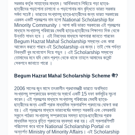
সরকার কর্তৃক সাহায্যের মাধ্যম। আর্থিকভাবে পিছিয়ে পড়া ছাত্র-
ছাত্রীদের পড়াশোনা চালানো ও পড়াশোনার মান বৃদ্ধিতে ভারত সরকার
সর্বদা সচেষ্ট। ভারতের সংখ্যালঘু ছাত্র-ছাত্রীদের জন্য ভারত সরকারের
এরকম একটি প্রকল্পের নাম হলো National Scholarship for
Minority Community । আশা করি ভারত সরকারের এই প্রকল্পের
মাধ্যমে সংখ্যালঘু পরিবারের মেধাবী ছাত্র-ছাত্রীদের শিক্ষাগত দিক থেকে
উন্নতি সাধন হবে । এই নিবন্ধের মাধ্যমে আপনারা জানতে পারবেন
Begum Hazrat Mahal Scholarship সম্বন্ধে এবং কারা
আবেদন করতে পারবে এই Scholarship এর জন্য। তাই শেষ পর্যন্ত
নিবন্ধটি খুব মনোযোগ দিয়ে পড়ুন । এই Scholarship সম্বন্ধে
তোমাদের মনে যদি কোন প্রশ্ন থেকে থাকে তাহলে আমাদের কমেন্ট
সেকশনে জানাতে পারো ।
Begum Hazrat Mahal Scholarship Scheme কী?
2006 সালের জুন মাসে তৎকালীন প্রধানমন্ত্রী ভারতে অবস্থিত
সংখ্যালঘু সম্প্রদায়ের কল্যাণের স্বার্থে একটি 15 দফা কর্মসূচির সূচনা
করেন। এই প্রকল্পের মাধ্যমে সংখ্যালঘু পরিবারের মেধাবী ছাত্র-
ছাত্রীদের জন্য একটি প্রাক মাধ্যমিক স্কলারশিপ প্রদানের ঘোষণা করা
হয়। এই প্রকল্পের মাধ্যমে ভারতবর্ষের সমস্ত সরকারি এবং বেসরকারি
স্কুলে পাঠরত সংখ্যালঘু সম্প্রদায়ের সমস্ত ছাত্র-ছাত্রীদের প্রাক
মাধ্যমিক স্তরে বৃত্তি প্রদানের ব্যবস্থা করা হয়। এই স্কলারশিপটি
পরিচালনা করে থাকে National Scholarship Portal এর
অন্তর্গত Ministry of Minority Affairs। এই Scholarship