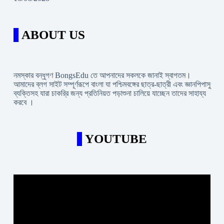
ABOUT US
নমস্কার বন্ধুগণ BongsEdu তে আপনাদের সকলকে জানাই স্বাগতম।
আমাদের ব্লগ সাইট সম্পূর্ণরূপে বাংলা যা পশ্চিমবঙ্গের ছাত্র-ছাত্রী এবং জ্ঞানপিপাসু
ব্যক্তিসহ যারা চাকরি্র জন্য প্রতিনিয়ত পড়াশুনা চালিয়ে যাচ্ছেন তাদের সাহায্য
করবে ।
YOUTUBE