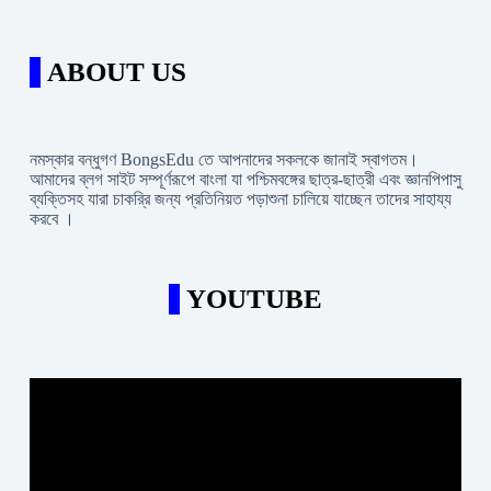
ABOUT US
নমস্কার বন্ধুগণ BongsEdu তে আপনাদের সকলকে জানাই স্বাগতম।
আমাদের ব্লগ সাইট সম্পূর্ণরূপে বাংলা যা পশ্চিমবঙ্গের ছাত্র-ছাত্রী এবং জ্ঞানপিপাসু
ব্যক্তিসহ যারা চাকরি্র জন্য প্রতিনিয়ত পড়াশুনা চালিয়ে যাচ্ছেন তাদের সাহায্য
করবে ।
YOUTUBE