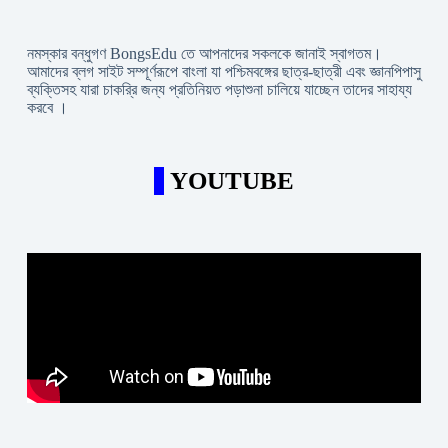
নমস্কার বন্ধুগণ BongsEdu তে আপনাদের সকলকে জানাই স্বাগতম।
আমাদের ব্লগ সাইট সম্পূর্ণরূপে বাংলা যা পশ্চিমবঙ্গের ছাত্র-ছাত্রী এবং জ্ঞানপিপাসু
ব্যক্তিসহ যারা চাকরি্র জন্য প্রতিনিয়ত পড়াশুনা চালিয়ে যাচ্ছেন তাদের সাহায্য
করবে ।
YOUTUBE