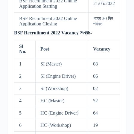
BSF Recruitment 2022 Online
21/05/2022
Application Starting
BSF Recruitment 2022 Online
পরের 30 দিন
Application Closing
পর্যন্ত
BSF Recruitment 2022 Vacancy সংখ্যা:-
Sl
Post
Vacancy
No.
1
SI (Master)
08
2
SI (Engine Driver)
06
3
SI (Workshop)
02
4
HC (Master)
52
5
HC (Engine Driver)
64
6
HC (Workshop)
19