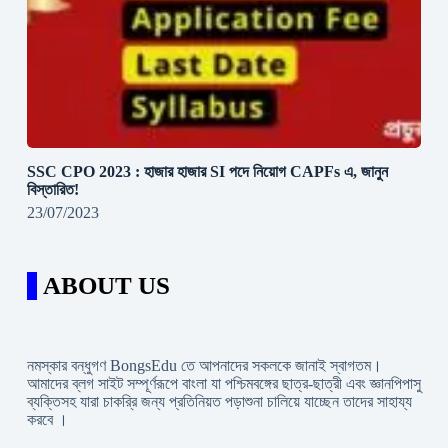
SSC CPO 2023 : হাজার হাজার SI পদে নিয়োগ CAPFs এ, জানুন
বিস্তারিত!
23/07/2023
ABOUT US
নমস্কার বন্ধুগণ BongsEdu তে আপনাদের সকলকে জানাই স্বাগতম।
আমাদের ব্লগ সাইট সম্পূর্ণরূপে বাংলা যা পশ্চিমবঙ্গের ছাত্র-ছাত্রী এবং জ্ঞানপিপাসু
ব্যক্তিসহ যারা চাকরি্র জন্য প্রতিনিয়ত পড়াশুনা চালিয়ে যাচ্ছেন তাদের সাহায্য
করবে ।