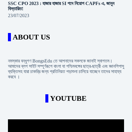
SSC CPO 2023 : হাজার হাজার SI পদে নিয়োগ CAPFs এ, জানুন
বিস্তারিত!
23/07/2023
ABOUT US
নমস্কার বন্ধুগণ BongsEdu তে আপনাদের সকলকে জানাই স্বাগতম।
আমাদের ব্লগ সাইট সম্পূর্ণরূপে বাংলা যা পশ্চিমবঙ্গের ছাত্র-ছাত্রী এবং জ্ঞানপিপাসু
ব্যক্তিসহ যারা চাকরি্র জন্য প্রতিনিয়ত পড়াশুনা চালিয়ে যাচ্ছেন তাদের সাহায্য
করবে ।
YOUTUBE