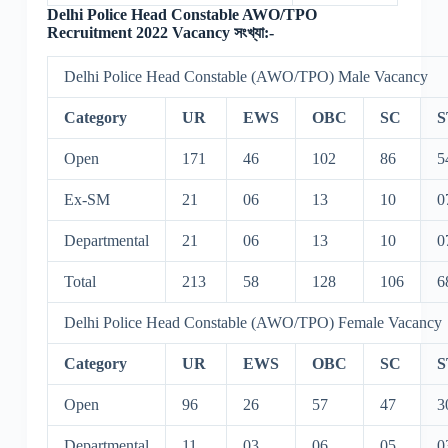
Delhi Police Head Constable AWO/TPO
Recruitment 2022 Vacancy সংখ্যা:-
Delhi Police Head Constable (AWO/TPO) Male Vacancy
Category
UR
EWS
OBC
SC
S
Open
171
46
102
86
5
Ex-SM
21
06
13
10
0
Departmental
21
06
13
10
0
Total
213
58
128
106
6
Delhi Police Head Constable (AWO/TPO) Female Vacancy
Category
UR
EWS
OBC
SC
S
Open
96
26
57
47
3
Departmental
11
03
06
05
0