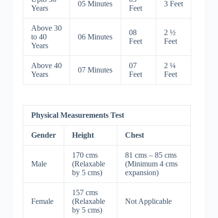
05 Minutes
3 Feet
Years
Feet
Above 30
08
2 ½
to 40
06 Minutes
Feet
Feet
Years
Above 40
07
2 ¼
07 Minutes
Years
Feet
Feet
Physical Measurements Test
Gender
Height
Chest
170 cms
81 cms – 85 cms
Male
(Relaxable
(Minimum 4 cms
by 5 cms)
expansion)
157 cms
Female
(Relaxable
Not Applicable
by 5 cms)