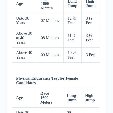
Long
High
Age
1600
Jump
Jump
Meters
Upto 30
12 ½
3 ½
07 Minutes
Years
Feet
Feet
Above 30
11 ½
3 ¼
to 40
08 Minutes
Feet
Feet
Years
Above 40
10 ½
09 Minutes
3 Feet
Years
Feet
Physical Endurance Test for Female
Candidates
Race –
Long
High
Age
1600
Jump
Jump
Meters
Upto 30
09