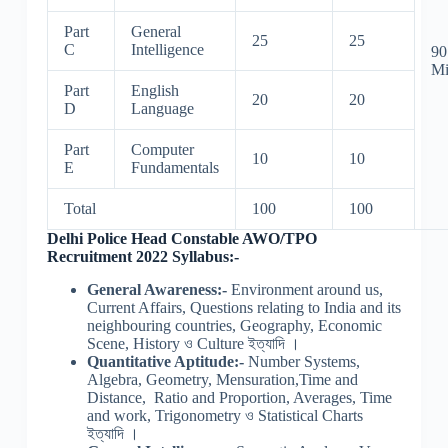
Part
General
25
25
C
Intelligence
90
Mi
Part
English
20
20
D
Language
Part
Computer
10
10
E
Fundamentals
Total
100
100
Delhi Police Head Constable AWO/TPO
Recruitment 2022 Syllabus:-
General Awareness:-
Environment around us,
Current Affairs, Questions relating to India and its
neighbouring countries, Geography, Economic
Scene, History ও Culture ইত্যাদি ।
Quantitative Aptitude:-
Number Systems,
Algebra, Geometry, Mensuration,Time and
Distance, Ratio and Proportion, Averages, Time
and work, Trigonometry ও Statistical Charts
ইত্যাদি ।