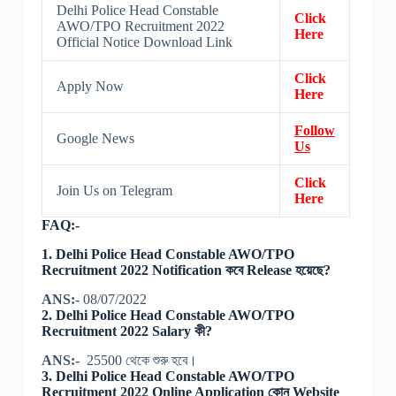
Delhi Police Head Constable
Click
AWO/TPO Recruitment 2022
Here
Official Notice Download Link
Click
Apply Now
Here
Follow
Google News
Us
Click
Join Us on Telegram
Here
FAQ:-
1. Delhi Police Head Constable AWO/TPO
Recruitment 2022 Notification কবে Release হয়েছে?
ANS:-
08/07/2022
2. Delhi Police Head Constable AWO/TPO
Recruitment 2022 Salary কী?
ANS:-
25500 থেকে শুরু হবে।
3. Delhi Police Head Constable AWO/TPO
Recruitment 2022 Online Application কোন Website