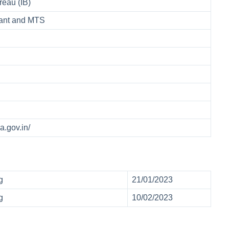
ureau (IB)
stant and MTS
a.gov.in/
ng
21/01/2023
ng
10/02/2023