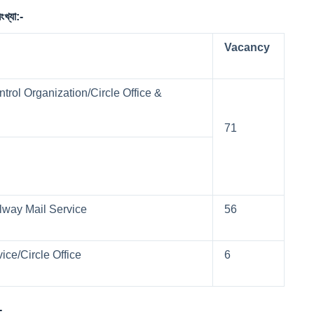
্যা:-
Vacancy
trol Organization/Circle Office &
71
ilway Mail Service
56
ice/Circle Office
6
-