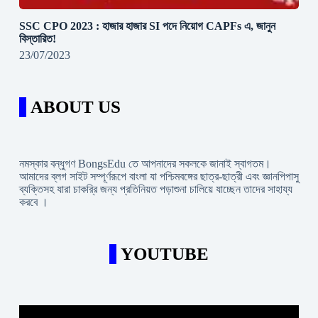
SSC CPO 2023 : হাজার হাজার SI পদে নিয়োগ CAPFs এ, জানুন
বিস্তারিত!
23/07/2023
ABOUT US
নমস্কার বন্ধুগণ BongsEdu তে আপনাদের সকলকে জানাই স্বাগতম।
আমাদের ব্লগ সাইট সম্পূর্ণরূপে বাংলা যা পশ্চিমবঙ্গের ছাত্র-ছাত্রী এবং জ্ঞানপিপাসু
ব্যক্তিসহ যারা চাকরি্র জন্য প্রতিনিয়ত পড়াশুনা চালিয়ে যাচ্ছেন তাদের সাহায্য
করবে ।
YOUTUBE