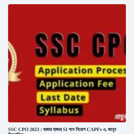
SSC CPO 2023 : হাজার হাজার SI পদে নিয়োগ CAPFs এ, জানুন