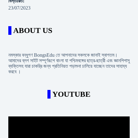
বিস্তারিত!
23/07/2023
ABOUT US
নমস্কার বন্ধুগণ BongsEdu তে আপনাদের সকলকে জানাই স্বাগতম।
আমাদের ব্লগ সাইট সম্পূর্ণরূপে বাংলা যা পশ্চিমবঙ্গের ছাত্র-ছাত্রী এবং জ্ঞানপিপাসু
ব্যক্তিসহ যারা চাকরি্র জন্য প্রতিনিয়ত পড়াশুনা চালিয়ে যাচ্ছেন তাদের সাহায্য
করবে ।
YOUTUBE