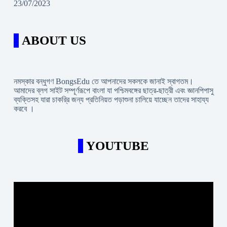
23/07/2023
ABOUT US
নমস্কার বন্ধুগণ BongsEdu তে আপনাদের সকলকে জানাই স্বাগতম।
আমাদের ব্লগ সাইট সম্পূর্ণরূপে বাংলা যা পশ্চিমবঙ্গের ছাত্র-ছাত্রী এবং জ্ঞানপিপাসু
ব্যক্তিসহ যারা চাকরি্র জন্য প্রতিনিয়ত পড়াশুনা চালিয়ে যাচ্ছেন তাদের সাহায্য
করবে ।
YOUTUBE