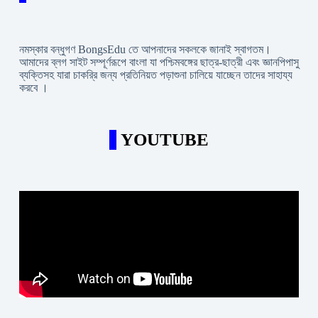
নমস্কার বন্ধুগণ BongsEdu তে আপনাদের সকলকে জানাই স্বাগতম।
আমাদের ব্লগ সাইট সম্পূর্ণরূপে বাংলা যা পশ্চিমবঙ্গের ছাত্র-ছাত্রী এবং জ্ঞানপিপাসু
ব্যক্তিসহ যারা চাকরি্র জন্য প্রতিনিয়ত পড়াশুনা চালিয়ে যাচ্ছেন তাদের সাহায্য
করবে ।
YOUTUBE