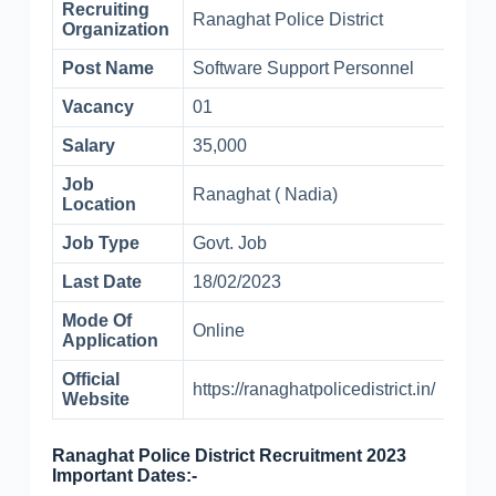
Recruiting
Ranaghat Police District
Organization
Post Name
Software Support Personnel
Vacancy
01
Salary
35,000
Job
Ranaghat ( Nadia)
Location
Job Type
Govt. Job
Last Date
18/02/2023
Mode Of
Online
Application
Official
https://ranaghatpolicedistrict.in/
Website
Ranaghat Police District Recruitment 2023
Important Dates:-