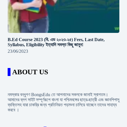
B.Ed Course 2023 (বি. এড ২০২৩-২৫) Fees, Last Date,
Syllabus, Eligibility ইত্যাদি সমস্ত কিছু জানুন!
23/06/2023
ABOUT US
নমস্কার বন্ধুগণ BongsEdu তে আপনাদের সকলকে জানাই স্বাগতম।
আমাদের ব্লগ সাইট সম্পূর্ণরূপে বাংলা যা পশ্চিমবঙ্গের ছাত্র-ছাত্রী এবং জ্ঞানপিপাসু
ব্যক্তিসহ যারা চাকরি্র জন্য প্রতিনিয়ত পড়াশুনা চালিয়ে যাচ্ছেন তাদের সাহায্য
করবে ।