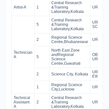
Central Research
Artist-A
1
&Training
UR-1
Laboratory,Kolkata
Central Research
UR-2,
5
&Training
SC-3
Laboratory,Kolkata
Regional Science
2
UR-2
Centre,Bhubaneswar
North East Zone
Technician
andRegional
OBC-2,
A
5
Science
UR-3
Centre,Guwahati
UR-1,
2
Science City, Kolkata
EWS-1
Regional Science
1
UR-1
City,Lucknow
Technical
Central Research
Assistant
2
&Training
UR-2
A
Laboratory,Kolkata