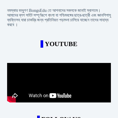
নমস্কার বন্ধুগণ BongsEdu তে আপনাদের সকলকে জানাই স্বাগতম।
আমাদের ব্লগ সাইট সম্পূর্ণরূপে বাংলা যা পশ্চিমবঙ্গের ছাত্র-ছাত্রী এবং জ্ঞানপিপাসু
ব্যক্তিসহ যারা চাকরি্র জন্য প্রতিনিয়ত পড়াশুনা চালিয়ে যাচ্ছেন তাদের সাহায্য
করবে ।
YOUTUBE