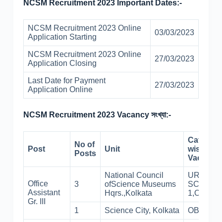
NCSM Recruitment 2023 Important Dates:-
NCSM Recruitment 2023 Online
03/03/2023
Application Starting
NCSM Recruitment 2023 Online
27/03/2023
Application Closing
Last Date for Payment
27/03/2023
Application Online
NCSM Recruitment 2023 Vacancy সংখ্যা:-
Categor
No of
Post
Unit
wise
Posts
Vacancy
National Council
UR-1,
Office
3
ofScience Museums
SC-
Assistant
Hqrs.,Kolkata
1,OBC-1
Gr. III
1
Science City, Kolkata
OBC-1