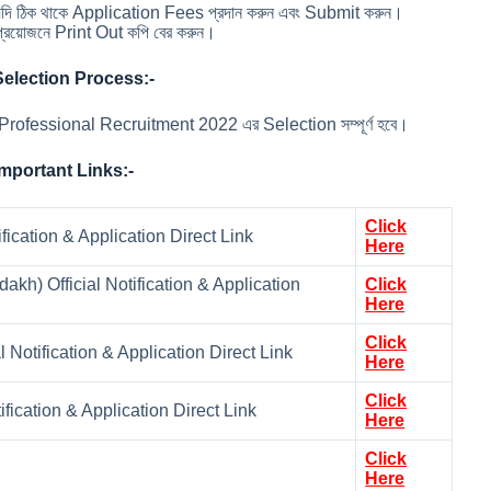
না যদি ঠিক থাকে Application Fees প্রদান করুন এবং Submit করুন।
রয়োজনে Print Out কপি বের করুন।
election Process:-
rofessional Recruitment 2022 এর Selection সম্পূর্ণ হবে।
mportant Links:-
Click
fication & Application Direct Link
Here
h) Official Notification & Application
Click
Here
Click
 Notification & Application Direct Link
Here
Click
fication & Application Direct Link
Here
Click
Here