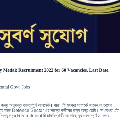
tory Medak Recruitment 2022 for 60 Vacancies, Last Date,
entral Govt. Jobs
 অত্যন্ত গুরুত্বপূর্ণ আপডেট। যারা এই সংস্থা সম্পর্কে জানেন না তাদের
্পানি যার কাজ Defence Sector এর সমস্ত কর্মীদের জন্য অস্ত্র তৈরি। সাধারণত এই
ন্তু তবুও Recruitment টি চাকরিপ্রার্থীদের কাছে খুব গুরুত্বপূর্ণ তা বলার