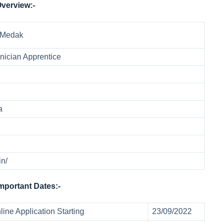
Overview:-
 Medak
nician Apprentice
a
in/
mportant Dates:-
ine Application Starting
23/09/2022