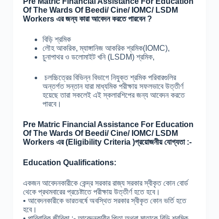
Pre Matric Financial Assistance For Education
Of The Wards Of Beedi/ Cine/ IOMC/ LSDM
Workers এর জন্য কারা আবেদন করতে পারবেন ?
বিড়ি শ্রমিক
লৌহ আকরিক, ম্যাঙ্গানিজ আকরিক শ্রমিক(IOMC),
চুনাপাথর ও ডলোমাইট খনি (LSDM) শ্রমিক,
চলচ্চিত্রের বিভিন্ন বিভাগে নিযুক্ত শ্রমিক পরিবারগুলির
অন্তর্গত সন্তান যারা মাধ্যমিক পরীক্ষায় সফলভাবে উত্তীর্ণ
হয়েছে তারা সকলেই এই স্কলারশিপের জন্য আবেদন করতে
পারবে।
Pre Matric Financial Assistance For Education
Of The Wards Of Beedi/ Cine/ IOMC/ LSDM
Workers এর (Eligibility Criteria )প্রয়োজনীয় যোগ্যতা :-
Education Qualifications:
একজন আবেদনকারীকে কেন্দ্র সরকার রাজ্য সরকার স্বীকৃত কোন বোর্ড
থেকে প্রথমবারের প্রচেষ্টাতে পরীক্ষায় উত্তীর্ণ হতে হবে।
• আবেদনকারীকে ভারতবর্ষে অবস্থিত সরকার স্বীকৃত কোন ভর্তি হতে
হবে।
• পারিবারিক জীবিকা :- আবেদনকারীর পিতা অথবা মাতাকে বিড়ি শ্রমিক,