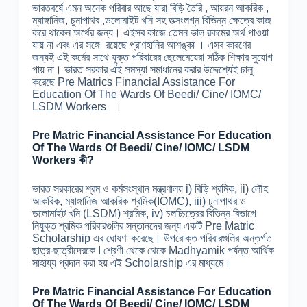
ভারতবর্ষে এমন অনেক পরিবার আছে যারা বিড়ি তৈরি , আয়রন আকরিক ,
ম্যাঙ্গানিজ, চুনাপাথর ,ডলোমাইট খনি সহ তত্সংলগ্ন বিভিন্ন ক্ষেত্রে কাজ
করে থাকেন অর্থের জন্য। এইসব কাজে তেমন ভাল রকমের অর্থ পাওয়া
যায় না এবং এর সঙ্গে রয়েছে প্রাণহানির আশঙ্কা । এসব কারণের
জন্যই এই কর্মের সাথে যুক্ত পরিবারের ছেলেমেয়েরা সঠিক শিক্ষার সুযোগ
পায় না। ভারত সরকার এই সমস্যা সমাধানের করার উদ্দেশ্যেই চালু
করেছে Pre Matrics Financial Assistance For
Education Of The Wards Of Beedi/ Cine/ IOMC/
LSDM Workers ।
Pre Matric Financial Assistance For Education
Of The Wards Of Beedi/ Cine/ IOMC/ LSDM
Workers কী?
ভারত সরকারের শ্রম ও কর্মসংস্থান মন্ত্রণালয় i) বিড়ি শ্রমিক, ii) লৌহ
আকরিক, ম্যাঙ্গানিজ আকরিক শ্রমিক(IOMC), iii) চুনাপাথর ও
ডলোমাইট খনি (LSDM) শ্রমিক, iv) চলচ্চিত্রের বিভিন্ন বিভাগে
নিযুক্ত শ্রমিক পরিবারগুলির সন্তানদের জন্য একটি Pre Matric
Scholarship এর ঘোষণা করেছে। উপরোক্ত পরিবারগুলির অন্তর্গত
ছাত্র-ছাত্রীদেরকে I শ্রেণী থেকে থেকে Madhyamik পর্যন্ত আর্থিক
সাহায্য প্রদান করা হয় এই Scholarship এর মাধ্যমে।
Pre Matric Financial Assistance For Education
Of The Wards Of Beedi/ Cine/ IOMC/ LSDM