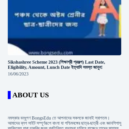
Sikshashree Scheme 2023 (শিক্ষাশ্রী প্রকল্প) Last Date,
Eligibility, Amount, Lunch Date ইত্যাদি সমস্ত জানুন!
16/06/2023
ABOUT US
নমস্কার বন্ধুগণ BongsEdu তে আপনাদের সকলকে জানাই স্বাগতম।
আমাদের ব্লগ সাইট সম্পূর্ণরূপে বাংলা যা পশ্চিমবঙ্গের ছাত্র-ছাত্রী এবং জ্ঞানপিপাসু
ব্যক্তিসহ যারা চাকরি্র জন্য প্রতিনিয়ত পড়াশুনা চালিয়ে যাচ্ছেন তাদের সাহায্য