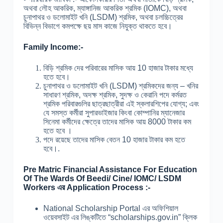
অথবা লৌহ আকরিক, ম্যাঙ্গানিজ আকরিক শ্রমিক (IOMC), অথবা
চুনাপাথর ও ডলোমাইট খনি (LSDM) শ্রমিক, অথবা চলচ্চিত্রের
বিভিন্ন বিভাগে কমপক্ষে ছয় মাস কাজে নিযুক্ত থাকতে হবে।
Family Income:-
বিড়ি শ্রমিক দের পরিবারের মাসিক আয় 10 হাজার টাকার মধ্যে
হতে হবে।
চুনাপাথর ও ডলোমাইট খনি (LSDM) শ্রমিকদের জন্য – খনির
সাধারণ শ্রমিক, অদক্ষ শ্রমিক, সুদক্ষ ও কেরানি পদে কর্মরত
শ্রমিক পরিবারগুলির ছাত্রছাত্রীরা এই স্কলারশিপের যোগ্য; এবং
যে সমস্ত কর্মীরা সুপারভাইজার কিংবা কোম্পানির ম্যানেজার
সিনেমা কর্মীদের ক্ষেত্রে তাদের মাসিক আয় 8000 টাকার কম
হতে হবে ।
পদে রয়েছে তাদের মাসিক বেতন 10 হাজার টাকার কম হতে
হবে।.
Pre Matric Financial Assistance For Education
Of The Wards Of Beedi/ Cine/ IOMC/ LSDM
Workers এর Application Process :-
National Scholarship Portal এর অফিশিয়াল
ওয়েবসাইট এর লিঙ্কটিতে “scholarships.gov.in” ক্লিক