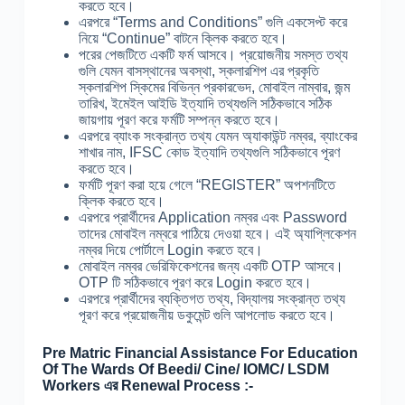
করতে হবে।
এরপরে “Terms and Conditions” গুলি একসেপ্ট করে
নিয়ে “Continue” বাটনে ক্লিক করতে হবে।
পরের পেজটিতে একটি ফর্ম আসবে। প্রয়োজনীয় সমস্ত তথ্য
গুলি যেমন বাসস্থানের অবস্থা, স্কলারশিপ এর প্রকৃতি
স্কলারশিপ স্কিমের বিভিন্ন প্রকারভেদ, মোবাইল নাম্বার, জন্ম
তারিখ, ইমেইল আইডি ইত্যাদি তথ্যগুলি সঠিকভাবে সঠিক
জায়গায় পূরণ করে ফর্মটি সম্পন্ন করতে হবে।
এরপরে ব্যাংক সংক্রান্ত তথ্য যেমন অ্যাকাউন্ট নম্বর, ব্যাংকের
শাখার নাম, IFSC কোড ইত্যাদি তথ্যগুলি সঠিকভাবে পূরণ
করতে হবে।
ফর্মটি পূরণ করা হয়ে গেলে “REGISTER” অপশনটিতে
ক্লিক করতে হবে।
এরপরে প্রার্থীদের Application নম্বর এবং Password
তাদের মোবাইল নম্বরে পাঠিয়ে দেওয়া হবে। এই অ্যাপ্লিকেশন
নম্বর দিয়ে পোর্টালে Login করতে হবে।
মোবাইল নম্বর ভেরিফিকেশনের জন্য একটি OTP আসবে।
OTP টি সঠিকভাবে পূরণ করে Login করতে হবে।
এরপরে প্রার্থীদের ব্যক্তিগত তথ্য, বিদ্যালয় সংক্রান্ত তথ্য
পূরণ করে প্রয়োজনীয় ডকুমেন্ট গুলি আপলোড করতে হবে।
Pre Matric Financial Assistance For Education
Of The Wards Of Beedi/ Cine/ IOMC/ LSDM
Workers এর Renewal Process :-