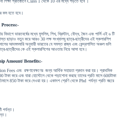
োনো শিক্ষা প্রতিষ্ঠানে Class 1 থেকে 10 এর মধ্যে পড়তে হবে ।
টাকার কম হতে হবে।
 Process:-
াগে ভারতবর্ষের মধ্যে মুসলিম, শিখ, খ্রিস্টান, বৌদ্ধ, জৈন এবং পার্সি এই ৬ টি
 দরখাস্ত ছাড়াও নতুন করে আরও 30 লক্ষ সংখ্যালঘু ছাত্র-ছাত্রীদের এই স্কলারশিপ
র আদমশুমারি অনুযায়ী ভারতের যে সমস্ত রাজ্য এবং কেন্দ্রশাসিত অঞ্চল গুলি
ত ছাত্র-ছাত্রীদের কে এই স্কলারশিপের আওতায় নিয়ে আসা হবে।
hip Amount/ Benefits:-
n Fees এবং রক্ষণাবেক্ষণের জন্য আর্থিক সহায়তা প্রদান করা হয়। প্রাথমিক
 100 টাকা করে এবং যারা হোস্টেলে থেকে পড়াশোনা করছে তাদের প্রতি মাসে 600টাকা
্রতিমাসে 850 টাকা করে দেওয়া হয়। একাদশ শ্রেণি থেকে Phd পর্যন্ত প্রতি বছরে
 পর্যন্ত।
যন্ত।