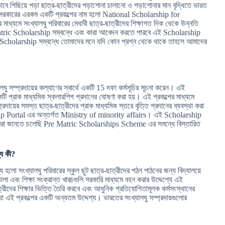
বে পিছিয়ে পড়া ছাত্র-ছাত্রীদের পড়াশোনা চালানো ও পড়াশোনার মান বৃদ্ধিতে ভারত
ারত সরকারের এরকম একটি প্রকল্পের নাম হলো National Scholarship for
যমে সংখ্যালঘু পরিবারের মেধাবী ছাত্র-ছাত্রীদের শিক্ষাগত দিক থেকে উন্নতি
atric Scholarship সম্বন্ধে এবং কারা আবেদন করতে পারবে এই Scholarship
এই Scholarship সম্বন্ধে তোমাদের মনে যদি কোন প্রশ্ন থেকে থাকে তাহলে আমাদের
ঘু সম্প্রদায়ের কল্যাণের স্বার্থে একটি 15 দফা কর্মসূচির সূচনা করেন। এই
একটি প্রাক মাধ্যমিক স্কলারশিপ প্রদানের ঘোষণা করা হয়। এই প্রকল্পের মাধ্যমে
রদায়ের সমস্ত ছাত্র-ছাত্রীদের প্রাক মাধ্যমিক স্তরে বৃত্তি প্রদানের ব্যবস্থা করা
hip Portal এর অন্তর্গত Ministry of minority affairs। এই Scholarship
আমরা জানতে চলেছি Pre Matric Scholarships Scheme এর সমন্ধে বিস্তারিত
্য কী?
ো সংখ্যালঘু পরিবারের স্কুল ছুট ছাত্র-ছাত্রীদের পঠন পাঠনের জন্য বিদ্যালয়ে
োলা এবং শিক্ষা সংক্রান্ত খারচগুলি সরকারি মাধ্যমে বহন করার উদ্দেশ্যে এই
ীদের শিক্ষার ভিত্তি তৈরি করবে এবং আধুনিক প্রতিযোগিতামূলক কর্মসংস্থানের
 যা এই প্রকল্পের একটি অন্যতম উদ্দেশ্য। ভারতের সংখ্যালঘু সম্প্রদায়গুলোর