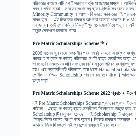
পরিবারের কাছেও এটি একটি সরকার কর্তৃক সাহায্যের মাধ্যম। আর্থিকভা
সরকার সর্বদা সচেষ্ট। ভারতের সংখ্যালঘু ছাত্র-ছাত্রীদের জন্য ভ
Minority Community । আশা করি ভারত সরকারের এই প্রকল্পের মাধ্
সাধন হবে । এই নিবন্ধের মাধ্যমে আপনারা জানতে পারবেন Pre M
এর জন্য। তাই শেষ পর্যন্ত নিবন্ধটি খুব মনোযোগ দিয়ে পড়ুন । 
কমেন্ট সেকশনে জানাতে পারো ।
Pre Matric Scholarships Scheme কি ?
2006 সালের জুন মাসে তৎকালীন প্রধানমন্ত্রী ভারতে অবস্থিত সংখ্যাল
প্রকল্পের মাধ্যমে সংখ্যালঘু পরিবারের মেধাবী ছাত্র-ছাত্রীদের জন্য 
ভারতবর্ষের সমস্ত সরকারি এবং বেসরকারি স্কুলে পাঠরত সংখ্যালঘু সম্প্
হয়। এই স্কলারশিপটি পরিচালনা করে থাকে National Scholars
পোর্টাল এ বিভিন্ন Scholarship প্রদান করা হয়ে থাকে । আজ 
তথ্য সমূহ ।
Pre Matric Scholarships Scheme 2022
প্রদানের উদ্দেশ
এই Pre Matric Scholarships Scheme প্রদানের প্রধান উদ্দেশ্য হল
পাঠানো। এছাড়া সংখ্যালঘু ছাত্র-ছাত্রীদের শিক্ষালাভে ইচ্ছুক করে ত
Scholarship টি চালু করা হয়েছে। এই Scholarship টি ছাত্র-ছাত্র
ক্ষেত্রগুলিতে তাদের যোগ্য করে তুলবে। শিক্ষার মাধ্যমে ক্ষমতায়ন –
আর্থসামাজিক দিকগুলো এই প্রকল্পের মাধ্যমে উন্নত হবে।