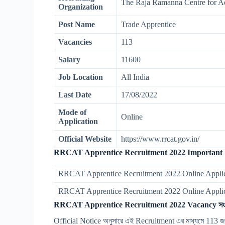
The Raja Ramanna Centre for 
Organization
Post Name
Trade Apprentice
Vacancies
113
Salary
11600
Job Location
All India
Last Date
17/08/2022
Mode of
Online
Application
Official Website
https://www.rrcat.gov.in/
RRCAT Apprentice Recruitment 2022
Important 
RRCAT Apprentice Recruitment 2022 Online Applica
RRCAT Apprentice Recruitment 2022 Online Applic
RRCAT Apprentice Recruitment 2022 Vacancy সংখ্
Official Notice অনুসারে এই Recruitment এর মাধ্যমে 113 