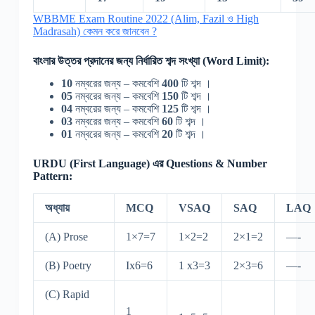
WBBME Exam Routine 2022 (Alim, Fazil ও High
Madrasah) কেমন করে জানবেন ?
বাংলার উত্তর প্রদানের জন্য নির্ধারিত শব্দ সংখ্যা (Word Limit):
10
নম্বরের জন্য – কমবেশি
400
টি শব্দ ।
05
নম্বরের জন্য – কমবেশি
150
টি শব্দ ।
04
নম্বরের জন্য – কমবেশি
125
টি শব্দ ।
03
নম্বরের জন্য – কমবেশি
60
টি শব্দ ।
01
নম্বরের জন্য – কমবেশি
20
টি শব্দ ।
URDU (First Language) এর Questions & Number
Pattern:
অধ্যায়
MCQ
VSAQ
SAQ
LAQ
(A) Prose
1×7=7
1×2=2
2×1=2
—-
(B) Poetry
Ix6=6
1 x3=3
2×3=6
—-
(C) Rapid
1