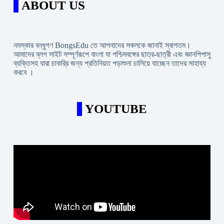
ABOUT US
নমস্কার বন্ধুগণ BongsEdu তে আপনাদের সকলকে জানাই স্বাগতম।
আমাদের ব্লগ সাইট সম্পূর্ণরূপে বাংলা যা পশ্চিমবঙ্গের ছাত্র-ছাত্রী এবং জ্ঞানপিপাসু
ব্যক্তিসহ যারা চাকরি্র জন্য প্রতিনিয়ত পড়াশুনা চালিয়ে যাচ্ছেন তাদের সাহায্য
করবে ।
YOUTUBE