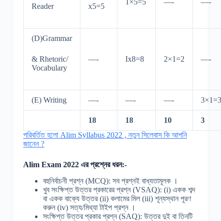
1×5=5
—-
—-
Reader
x5=5
(D)Grammar
& Rhetoric/
—-
Ix8=8
2×1=2
—-
Vocabulary
(E) Writing
—-
—-
—-
3×1=
18
18
10
3
পরিবর্তিত হলো Alim Syllabus 2022 , নতুন সিলেবাস কি আপনি
জানেন ?
Alim Exam 2022 এর প্রশ্নের ধরন:-
বহুনির্বাচনী প্রশ্ন (MCQ): সব প্রশ্নই বাধ্যতামূলক ।
খুব সংক্ষিপ্ত উত্তর প্রকারের প্রশ্ন (VSAQ): (i) একক শব্দ
বা একক বাক্যে উত্তর (ii) কলামের মিল (iii) শূন্যস্থান পূরণ
করুন (iv) সত্য/মিথ্যা টাইপ প্রশ্ন ।
সংক্ষিপ্ত উত্তর প্রকার প্রশ্ন (SAQ): উত্তর দুই বা তিনটি