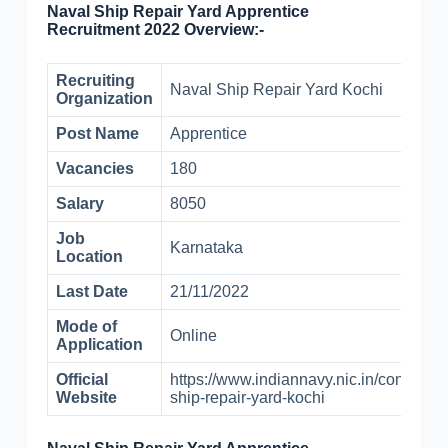
Naval Ship Repair Yard Apprentice
Recruitment 2022 Overview:-
Recruiting
Naval Ship Repair Yard Kochi
Organization
Post Name
Apprentice
Vacancies
180
Salary
8050
Job
Karnataka
Location
Last Date
21/11/2022
Mode of
Online
Application
Official
https://www.indiannavy.nic.in/content/n
Website
ship-repair-yard-kochi