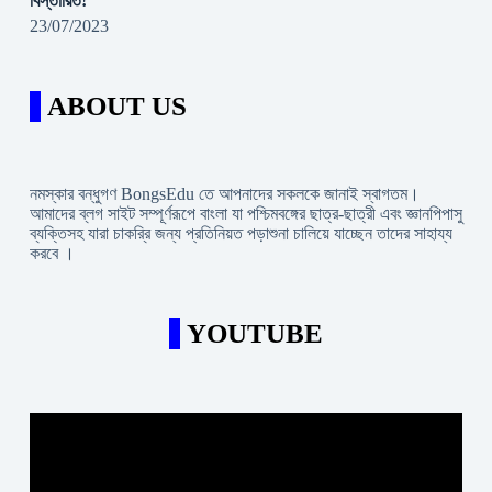
বিস্তারিত!
23/07/2023
ABOUT US
নমস্কার বন্ধুগণ BongsEdu তে আপনাদের সকলকে জানাই স্বাগতম।
আমাদের ব্লগ সাইট সম্পূর্ণরূপে বাংলা যা পশ্চিমবঙ্গের ছাত্র-ছাত্রী এবং জ্ঞানপিপাসু
ব্যক্তিসহ যারা চাকরি্র জন্য প্রতিনিয়ত পড়াশুনা চালিয়ে যাচ্ছেন তাদের সাহায্য
করবে ।
YOUTUBE