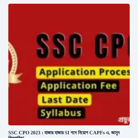
SSC CPO 2023 : হাজার হাজার SI পদে নিয়োগ CAPFs এ, জানুন