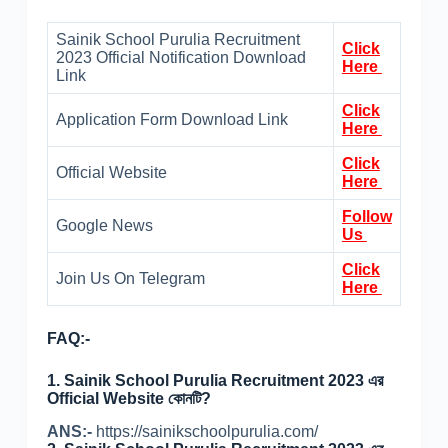
Sainik School Purulia Recruitment
Click
2023 Official Notification Download
Here
Link
Click
Application Form Download Link
Here
Click
Official Website
Here
Follow
Google News
Us
Click
Join Us On Telegram
Here
FAQ:-
1.
Sainik School Purulia Recruitment 2023 এর
Official Website কোনটি?
ANS:-
https://sainikschoolpurulia.com/