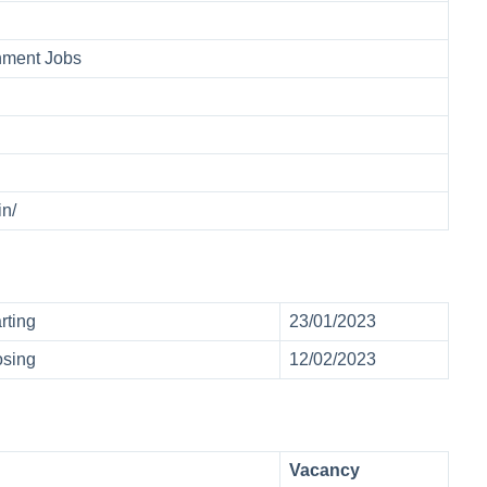
nment Jobs
.in/
rting
23/01/2023
osing
12/02/2023
Vacancy