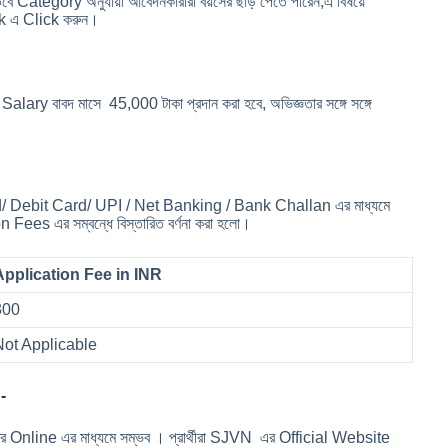
 তবে Category অনুযায়ী আবেদনকারীরা বয়সের ছাড় পেতে পারেন,এ বিষয়ে
nk এ Click করুন।
ary বাবদ মাসে 45,000 টাকা প্রদান করা হবে, অভিজ্ঞতার সঙ্গে সঙ্গে
rd/ Debit Card/ UPI / Net Banking / Bank Challan এর মাধ্যমে
Fees এর সম্বন্ধে বিস্তারিত বর্ণনা করা হলো।
Application Fee in INR
300
Not Applicable
:-
Online এর মাধ্যমে সম্ভব । প্রার্থীরা SJVN এর Official Website