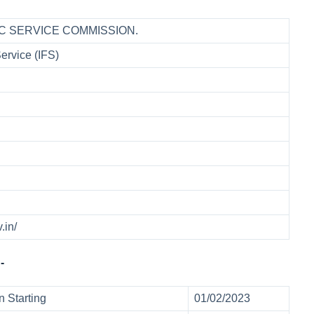
C SERVICE COMMISSION.
Service (IFS)
v.in/
:-
n Starting
01/02/2023