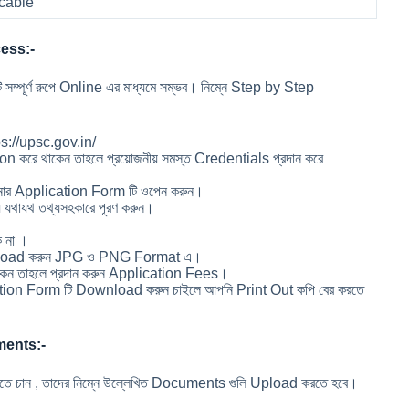
icable
cess:-
র্ণ রুপে Online এর মাধ্যমে সম্ভব। নিম্নে Step by Step
ps://upsc.gov.in/
 করে থাকেন তাহলে প্রয়োজনীয় সমস্ত Credentials প্রদান করে
ার Application Form টি ওপেন করুন।
থাযথ তথ্যসহকারে পূরণ করুন।
ি না ।
pload করুন JPG ও PNG Format এ।
কেন তাহলে প্রদান করুন Application Fees।
tion Form টি Download করুন চাইলে আপনি Print Out কপি বের করতে
ments:-
 চান , তাদের নিম্নে উল্লেখিত Documents গুলি Upload করতে হবে।