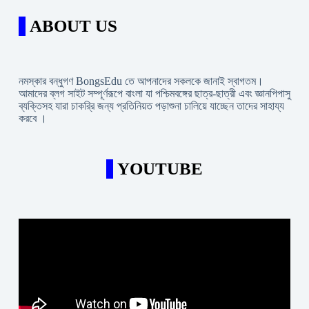
ABOUT US
নমস্কার বন্ধুগণ BongsEdu তে আপনাদের সকলকে জানাই স্বাগতম।
আমাদের ব্লগ সাইট সম্পূর্ণরূপে বাংলা যা পশ্চিমবঙ্গের ছাত্র-ছাত্রী এবং জ্ঞানপিপাসু
ব্যক্তিসহ যারা চাকরি্র জন্য প্রতিনিয়ত পড়াশুনা চালিয়ে যাচ্ছেন তাদের সাহায্য
করবে ।
YOUTUBE