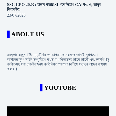
SSC CPO 2023 : হাজার হাজার SI পদে নিয়োগ CAPFs এ, জানুন
বিস্তারিত!
23/07/2023
ABOUT US
নমস্কার বন্ধুগণ BongsEdu তে আপনাদের সকলকে জানাই স্বাগতম।
আমাদের ব্লগ সাইট সম্পূর্ণরূপে বাংলা যা পশ্চিমবঙ্গের ছাত্র-ছাত্রী এবং জ্ঞানপিপাসু
ব্যক্তিসহ যারা চাকরি্র জন্য প্রতিনিয়ত পড়াশুনা চালিয়ে যাচ্ছেন তাদের সাহায্য
করবে ।
YOUTUBE