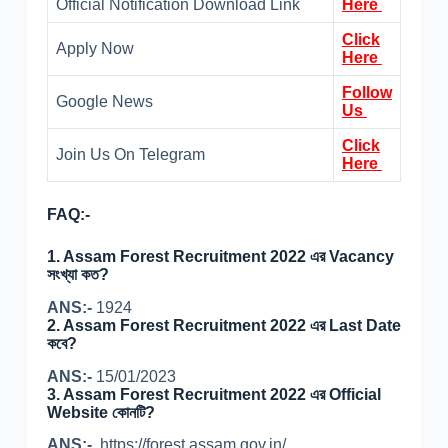
Official Notification Download Link
Here
Click
Apply Now
Here
Follow
Google News
Us
Click
Join Us On Telegram
Here
FAQ:-
1.
Assam Forest Recruitment 2022 এর Vacancy
সংখ্যা কত?
ANS:-
1924
2.
Assam Forest Recruitment 2022 এর Last Date
কবে?
ANS:-
15/01/2023
3.
Assam Forest Recruitment 2022 এর Official
Website কোনটি?
ANS:-
https://forest.assam.gov.in/