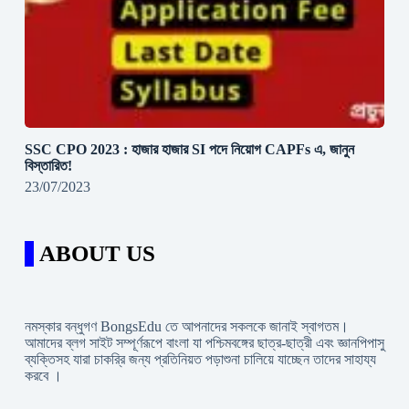
SSC CPO 2023 : হাজার হাজার SI পদে নিয়োগ CAPFs এ, জানুন
বিস্তারিত!
23/07/2023
ABOUT US
নমস্কার বন্ধুগণ BongsEdu তে আপনাদের সকলকে জানাই স্বাগতম।
আমাদের ব্লগ সাইট সম্পূর্ণরূপে বাংলা যা পশ্চিমবঙ্গের ছাত্র-ছাত্রী এবং জ্ঞানপিপাসু
ব্যক্তিসহ যারা চাকরি্র জন্য প্রতিনিয়ত পড়াশুনা চালিয়ে যাচ্ছেন তাদের সাহায্য
করবে ।