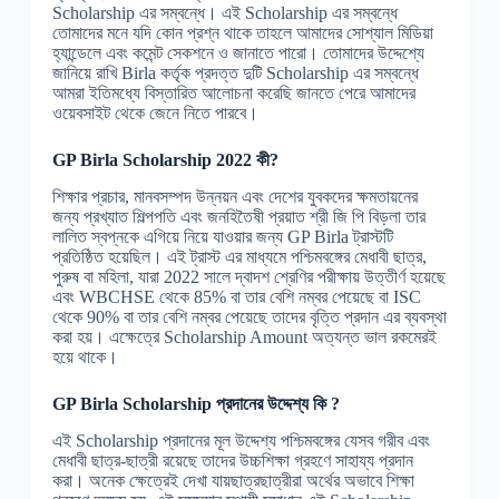
Scholarship এর সম্বন্ধে। এই Scholarship এর সম্বন্ধে
তোমাদের মনে যদি কোন প্রশ্ন থাকে তাহলে আমাদের সোশ্যাল মিডিয়া
হ্যান্ডেলে এবং কমেন্ট সেকশনে ও জানাতে পারো। তোমাদের উদ্দেশ্যে
জানিয়ে রাখি Birla কর্তৃক প্রদত্ত দুটি Scholarship এর সম্বন্ধে
আমরা ইতিমধ্যে বিস্তারিত আলোচনা করেছি জানতে পেরে আমাদের
ওয়েবসাইট থেকে জেনে নিতে পারবে।
GP Birla Scholarship 2022 কী?
শিক্ষার প্রচার, মানবসম্পদ উন্নয়ন এবং দেশের যুবকদের ক্ষমতায়নের
জন্য প্রখ্যাত শিল্পপতি এবং জনহিতৈষী প্রয়াত শ্রী জি পি বিড়লা তার
লালিত স্বপ্নকে এগিয়ে নিয়ে যাওয়ার জন্য GP Birla ট্রাস্টটি
প্রতিষ্ঠিত হয়েছিল। এই ট্রাস্ট এর মাধ্যমে পশ্চিমবঙ্গের মেধাবী ছাত্র,
পুরুষ বা মহিলা, যারা 2022 সালে দ্বাদশ শ্রেণির পরীক্ষায় উত্তীর্ণ হয়েছে
এবং WBCHSE থেকে 85% বা তার বেশি নম্বর পেয়েছে বা ISC
থেকে 90% বা তার বেশি নম্বর পেয়েছে তাদের বৃত্তি প্রদান এর ব্যবস্থা
করা হয়। এক্ষেত্রে Scholarship Amount অত্যন্ত ভাল রকমেরই
হয়ে থাকে।
GP Birla Scholarship প্রদানের উদ্দেশ্য কি ?
এই Scholarship প্রদানের মূল উদ্দেশ্য পশ্চিমবঙ্গের যেসব গরীব এবং
মেধাবী ছাত্র-ছাত্রী রয়েছে তাদের উচ্চশিক্ষা গ্রহণে সাহায্য প্রদান
করা। অনেক ক্ষেত্রেই দেখা যায়ছাত্রছাত্রীরা অর্থের অভাবে শিক্ষা