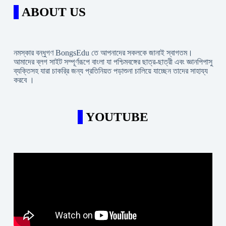
ABOUT US
নমস্কার বন্ধুগণ BongsEdu তে আপনাদের সকলকে জানাই স্বাগতম।
আমাদের ব্লগ সাইট সম্পূর্ণরূপে বাংলা যা পশ্চিমবঙ্গের ছাত্র-ছাত্রী এবং জ্ঞানপিপাসু
ব্যক্তিসহ যারা চাকরি্র জন্য প্রতিনিয়ত পড়াশুনা চালিয়ে যাচ্ছেন তাদের সাহায্য
করবে ।
YOUTUBE