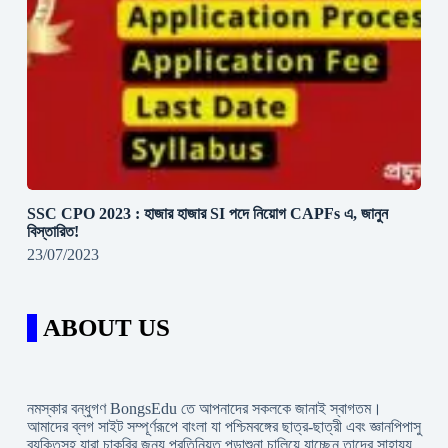
SSC CPO 2023 : হাজার হাজার SI পদে নিয়োগ CAPFs এ, জানুন
বিস্তারিত!
23/07/2023
ABOUT US
নমস্কার বন্ধুগণ BongsEdu তে আপনাদের সকলকে জানাই স্বাগতম।
আমাদের ব্লগ সাইট সম্পূর্ণরূপে বাংলা যা পশ্চিমবঙ্গের ছাত্র-ছাত্রী এবং জ্ঞানপিপাসু
ব্যক্তিসহ যারা চাকরি্র জন্য প্রতিনিয়ত পড়াশুনা চালিয়ে যাচ্ছেন তাদের সাহায্য